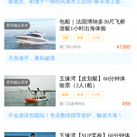
集观赏、刺激于一体的高速水上运动~纵享海上速度与激情！
包船｜法国博纳多30尺飞桥
需等确认库存
游艇1小时出海体验
游艇
单票
1小时
¥1380
厦门香山码头
天高海平，乘风破浪
五缘湾【皮划艇】60分钟体
需等确认库存
验票（2人1船）
帆船
单票
1小时
¥59
厦门五缘湾码头
不会游泳也能玩！专业教练指导巡护，畅游大海！
五缘湾【SUP桨板】60分钟体