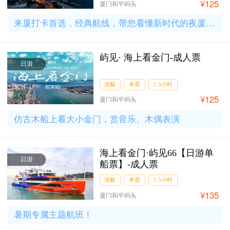
¥125
厦门和平码头
来厦打卡首选，经典航线，带您看懂新时代的夜厦门！
屿见· 海上看金门-成人票
日游
游艇
单票
1.5小时
¥125
厦门和平码头
仿古木船上看大小金门，赏音乐、木偶表演
海上看金门·屿见66【日游单
日游
船票】-成人票
游艇
单票
1.5小时
¥135
厦门和平码头
暑期专属主题航班！