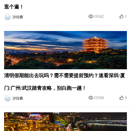
逛个遍！
沙拉酱
19342
1
清明假期能出去玩吗？需不需要提前预约？速看深圳/厦
门/广州/武汉踏青攻略，别白跑一趟！
沙拉酱
19368
0