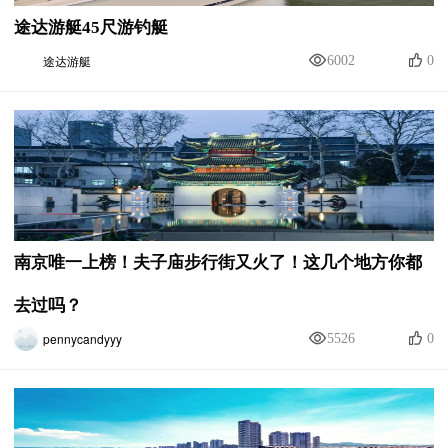
途达游艇45尺游钓艇
途达游艇
6002
0
南京唯一上榜！夫子庙步行街又火了！这几个地方你都
去过吗？
pennycandyyy
5526
0