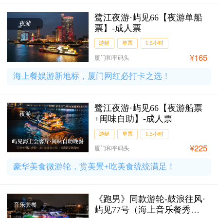
鹭江夜游·屿见66【夜游单船
夜游
票】-成人票
游艇
单票
1.5小时
¥165
厦门和平码头
海上餐娱游新地标，厦门网红必打卡之选！
鹭江夜游·屿见66【夜游船票
夜游
+闽味自助】-成人票
游艇
单票
1.5小时
¥225
厦门和平码头
豪华美食微游轮，赏美景+吃美食统统满足！
《跑男》同款游轮-鼓浪往风·
音乐套餐
屿见77号（海上音乐餐秀）-