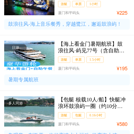
成人票
游艇
单票
1小时
¥225
厦门和平码头
鼓浪往风-海上音乐餐秀，穿越鹭江，邂逅鼓浪屿！
【海上看金门暑期航班】鼓
日游
浪往风·屿见77号（含自助午
餐）-成人票
游艇
单票
1.5小时
¥195
厦门和平码头
暑期专属航班
【包艇 核载10人/船】快艇冲
多人同游
浪环鼓浪屿一圈（约10分
钟）
游艇
包艇
0.16小时
¥580
厦门和平码头