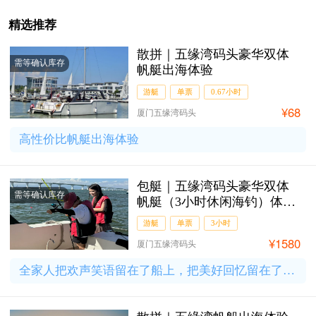
精选推荐
散拼｜五缘湾码头豪华双体
需等确认库存
帆艇出海体验
游艇
单票
0.67小时
¥68
厦门五缘湾码头
高性价比帆艇出海体验
包艇｜五缘湾码头豪华双体
需等确认库存
帆艇（3小时休闲海钓）体验
（核载10人）
游艇
单票
3小时
¥1580
厦门五缘湾码头
全家人把欢声笑语留在了船上，把美好回忆留在了心里