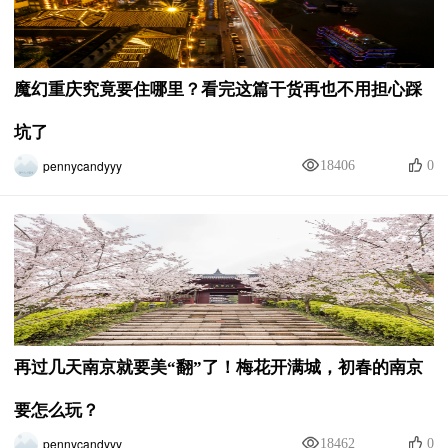
魔幻重庆究竟要住哪里？看完这篇干货再也不用担心踩
坑了
pennycandyyy
18406
0
再过几天南京就要美“翻”了！梅花开满城，初春的南京
要怎么玩？
pennycandyyy
18462
0