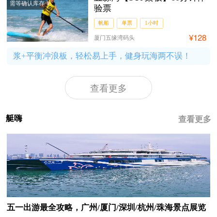
需等确认库存
验票
帆船
单票
1小时
¥128
厦门五缘湾码头
浆+平衡冲浪板，轻松易上手，健身玩海两不误！
查看更多
查看更多
艇嗨
五一出游最全攻略，广州/厦门/深圳/杭州/珠海景点展览