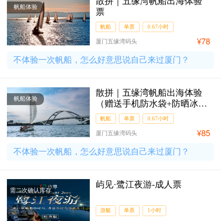
散拼｜五缘湾帆船出海体验
帆船体验
票
帆船
单票
0.67小时
¥78
厦门五缘湾码头
不体验一次帆船，怎么好意思说自己来过厦门？
散拼｜五缘湾帆船出海体验
帆船体验
（赠送手机防水袋+防晒冰
袖）
帆船
单票
0.67小时
¥85
厦门五缘湾码头
不体验一次帆船，怎么好意思说自己来过厦门？
屿见·鹭江夜游-成人票
需二次确认库存
游艇
单票
1小时