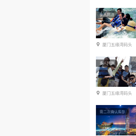
多人同游
厦门五缘湾码头
多人同游
厦门五缘湾码头
需二次确认库存