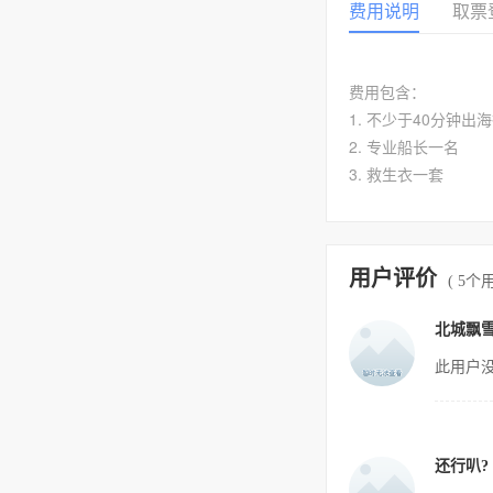
费用说明
取票
费用包含：
1. 不少于40分钟出
2. 专业船长一名
用户评价
( 5个
北城飘
此用户没
还行叭?