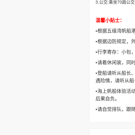
3.公交:乘坐70路
温馨小贴士：
•根据五缘湾帆船
•根据边防规定，
•行李寄存：小包
•请着休闲
装
，同
•登船请听从船长
遇险情，请听从船
•海上帆船体验活
后果自负。
•请自觉排队，跟