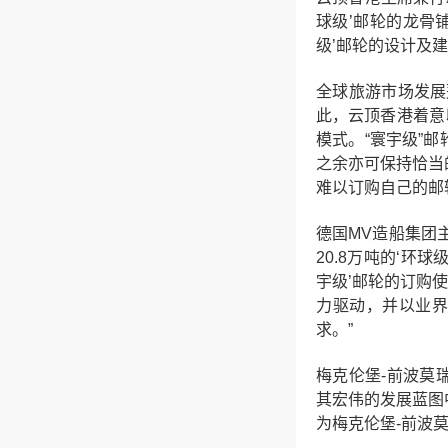
球级’邮轮的龙骨
级’邮轮的设计及建
全球旅游市场发展
此，云顶香港着意以
模式。“寰宇级”邮
之余亦可保持恰当
难以订购自己的邮
德国MV造船集团主
20.8万吨的‘环
宇级’邮轮的订购
力驱动，并以业界
求。”
梅克伦堡-前波莫瑞
其宏伟的发展蓝图
为梅克伦堡-前波