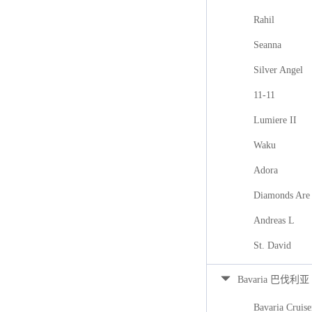
Rahil
Seanna
Silver Angel
11-11
Lumiere II
Waku
Adora
Diamonds Are 
Andreas L
St. David
Bavaria 巴伐利亚
Bavaria Cruise