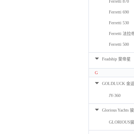
Ferretti 870
Ferretti 690
Ferretti 530
Ferretti 法拉
Ferretti 500
Feadship 斐帝星
G
GOLDLUCK 金
JY-360
Glorious Yacht
GLORIOUS骏