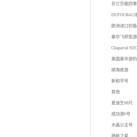
芬兰莎歌四季游艇
DUFOUR41
欧洲进口钓鱼艇F
豪华飞桥型游
Chaparral H2
美国豪华游钓
顺海夜游
新和平号
其他
爱迪生68尺
成功游6号
水晶公主号
扬帆之星