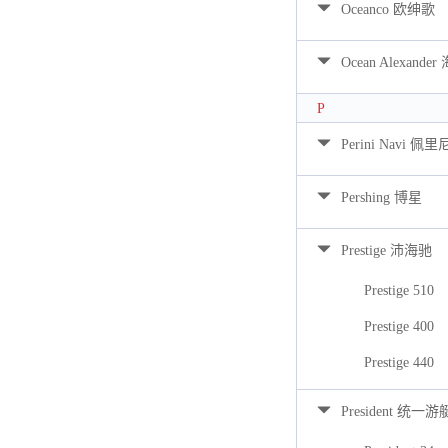
Oceanco 欧绅歌
Ocean Alexan
P
Perini Navi 佩
Pershing 博星
Prestige 沛海驰
Prestige 510
Prestige 400
Prestige 440
President 统一游