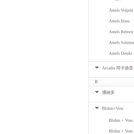
Amels Volpini
Amels Ilona
Amels Reborn 
Amels Solema
Amels Deniki
Arcadia 阿卡迪亚
B
博纳多
Blohm+Voss
Blohm + Voss
Blohm + Voss