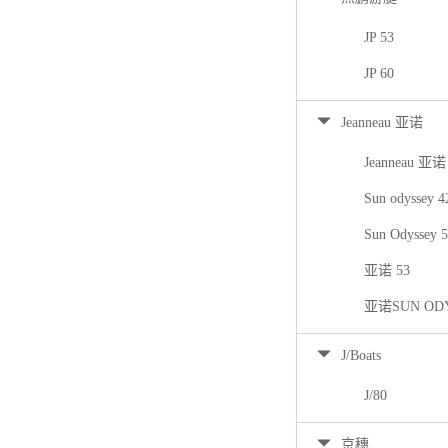
JP 53
JP 60
Jeanneau 亚诺
Jeanneau 亚诺
Sun odyssey 
Sun Odyssey 
亚诺 53
亚诺SUN ODY
J/Boats
J/80
京穗