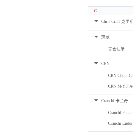
C
Chris Craft 克里
琛龙
无仓快艇
CRN
CRN Chopi Ch
CRN M/Y J"A
Cranchi 卡兰奇
Cranchi Pana
Cranchi Endur