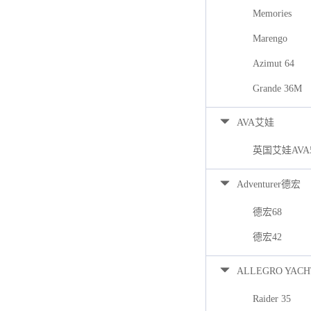
Memories
Marengo
Azimut 64
Grande 36M
AVA艾娃
英国艾娃AVA
Adventurer德宏
德宏68
德宏42
ALLEGRO YACH
Raider 35