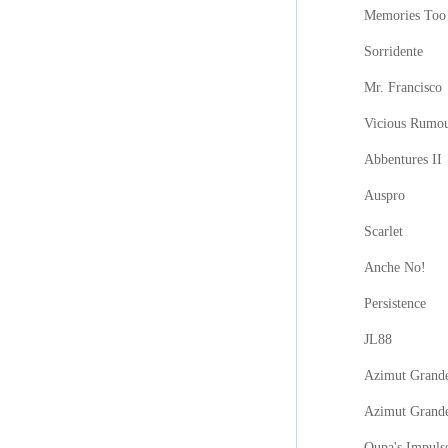
Memories Too
Sorridente
Mr. Francisco
Vicious Rumo
Abbentures II
Auspro
Scarlet
Anche No!
Persistence
JL88
Azimut Grande
Azimut Grand
Oupa's Impuls