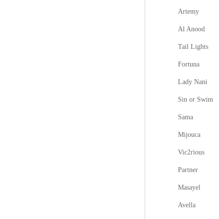
Artemy
Al Anood
Tail Lights
Fortuna
Lady Nani
Sin or Swim
Sama
Mijouca
Vic2rious
Partner
Masayel
Avella