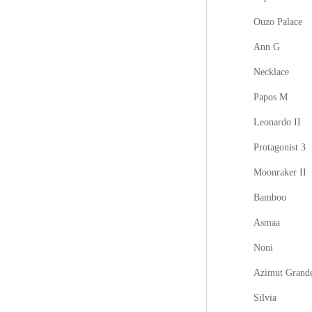
Ouzo Palace
Ann G
Necklace
Papos M
Leonardo II
Protagonist 3
Moonraker II
Bamboo
Asmaa
Noni
Azimut Grand
Silvia