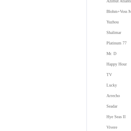
Azimut Atlanti
Blohm+Voss M
Yuzhou
Shalimar
Platinum 77
Mr. D
Happy Hour
TV
Lucky
Arrecho
Seadar
Hye Seas II
Vivere