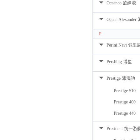
Oceanco 欧绅歌
Ocean Alexan
P
Perini Navi 佩
Pershing 博星
Prestige 沛海驰
Prestige 510
Prestige 400
Prestige 440
President 统一游