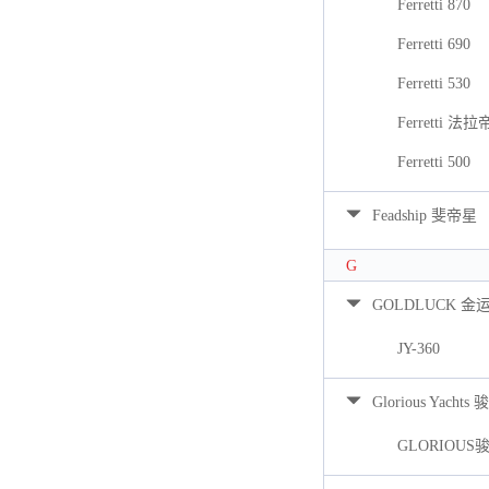
Ferretti 870
Ferretti 690
Ferretti 530
Ferretti 法拉
Ferretti 500
Feadship 斐帝星
G
GOLDLUCK 金
JY-360
Glorious Yacht
GLORIOUS骏