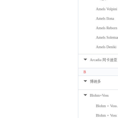
Amels Volpini
Amels Ilona
Amels Reborn 
Amels Solema
Amels Deniki
Arcadia 阿卡迪亚
B
博纳多
Blohm+Voss
Blohm + Voss
Blohm + Voss