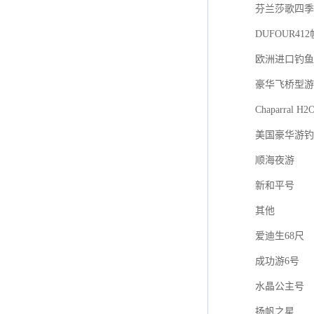
芬兰莎歌四季游艇
DUFOUR41
欧洲进口钓鱼艇F
豪华飞桥型游
Chaparral H2
美国豪华游钓
顺海夜游
新和平号
其他
爱迪生68尺
成功游6号
水晶公主号
扬帆之星