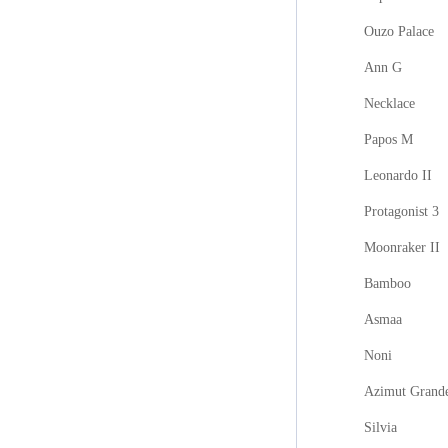
Ouzo Palace
Ann G
Necklace
Papos M
Leonardo II
Protagonist 3
Moonraker II
Bamboo
Asmaa
Noni
Azimut Grand
Silvia