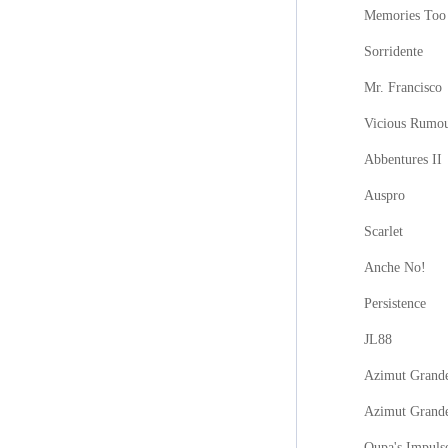
Memories Too
Sorridente
Mr. Francisco
Vicious Rumo
Abbentures II
Auspro
Scarlet
Anche No!
Persistence
JL88
Azimut Grande
Azimut Grand
Oupa's Impuls