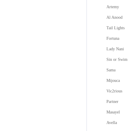
Artemy
Al Anood
Tail Lights
Fortuna
Lady Nani
Sin or Swim
Sama
Mijouca
Vic2rious
Partner
Masayel
Avella