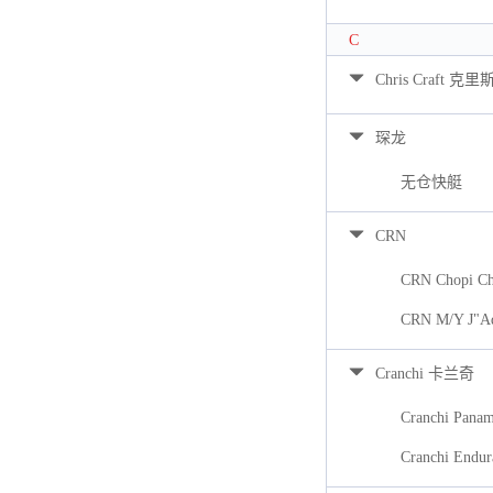
C
Chris Craft 克里
琛龙
无仓快艇
CRN
CRN Chopi Ch
CRN M/Y J"A
Cranchi 卡兰奇
Cranchi Pana
Cranchi Endur