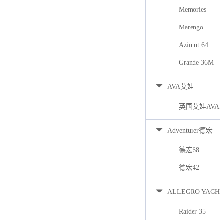
Memories
Marengo
Azimut 64
Grande 36M
AVA艾娃
英国艾娃AVA
Adventurer德宏
德宏68
德宏42
ALLEGRO YACH
Raider 35