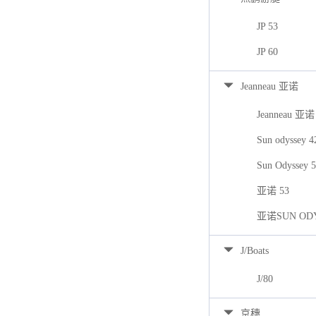
JP 53
JP 60
Jeanneau 亚诺
Jeanneau 亚诺
Sun odyssey 
Sun Odyssey 
亚诺 53
亚诺SUN ODY
J/Boats
J/80
京穗