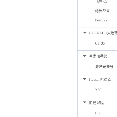
飞虎7.5
驰翼52.8
Pearl 72
HUANZHU大连
GT-35
皇家加勒比
海洋光谱号
Hudson哈德森
X80
航通游艇
H80