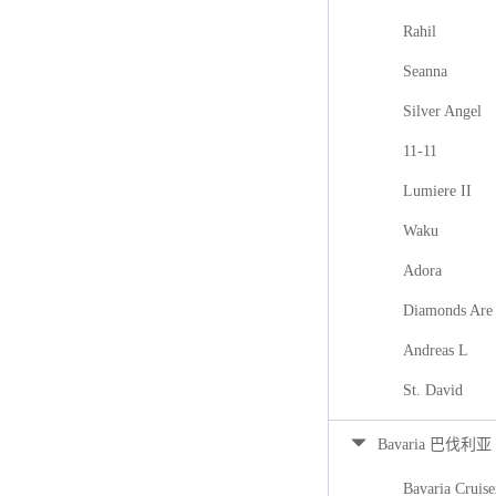
Rahil
Seanna
Silver Angel
11-11
Lumiere II
Waku
Adora
Diamonds Are 
Andreas L
St. David
Bavaria 巴伐利亚
Bavaria Cruise