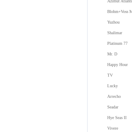
Azimut Atlanti
Blohm+Voss M
Yuzhou
Shalimar
Platinum 77
Mr. D
Happy Hour
TV
Lucky
Arrecho
Seadar
Hye Seas II
Vivere