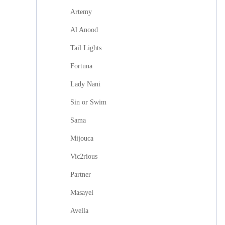
Artemy
Al Anood
Tail Lights
Fortuna
Lady Nani
Sin or Swim
Sama
Mijouca
Vic2rious
Partner
Masayel
Avella