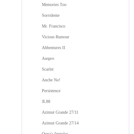
Memories Too
Sorridente
Mr. Francisco
Vicious Rumour
Abbentures II
Auspro
Scarlet
Anche No!
Persistence
JL88
Azimut Grande 27/11
Azimut Grande 27/14
Oupa's Impulse