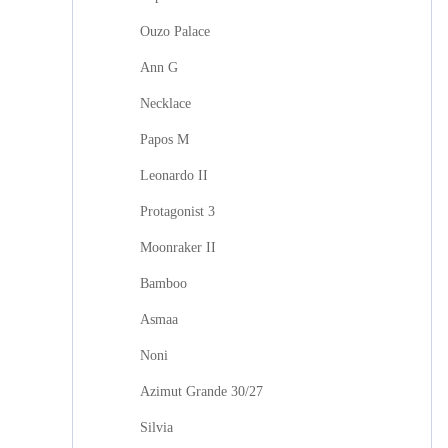
Ouzo Palace
Ann G
Necklace
Papos M
Leonardo II
Protagonist 3
Moonraker II
Bamboo
Asmaa
Noni
Azimut Grande 30/27
Silvia