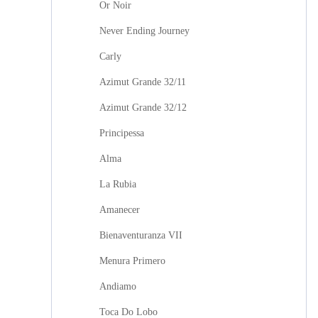
Or Noir
Never Ending Journey
Carly
Azimut Grande 32/11
Azimut Grande 32/12
Principessa
Alma
La Rubia
Amanecer
Bienaventuranza VII
Menura Primero
Andiamo
Toca Do Lobo