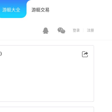
游艇大全
游艇交易
登录
注册
0