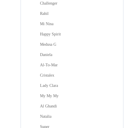
Challenger
Rahil
Mi Nina
Happy Spirit
Medusa G
Daniela
Al-To-Mar
Cristalex
Lady Clara
My My My
Al Ghandi
Natalia
Super