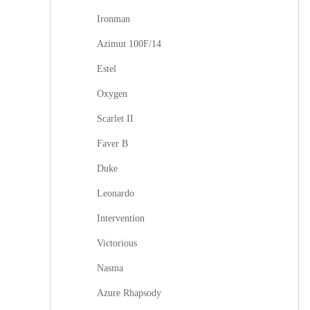
Ironman
Azimut 100F/14
Estel
Oxygen
Scarlet II
Faver B
Duke
Leonardo
Intervention
Victorious
Nasma
Azure Rhapsody