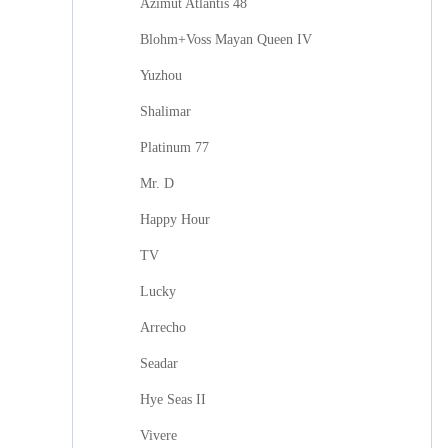
Azimut Atlantis 48
Blohm+Voss Mayan Queen IV
Yuzhou
Shalimar
Platinum 77
Mr. D
Happy Hour
TV
Lucky
Arrecho
Seadar
Hye Seas II
Vivere