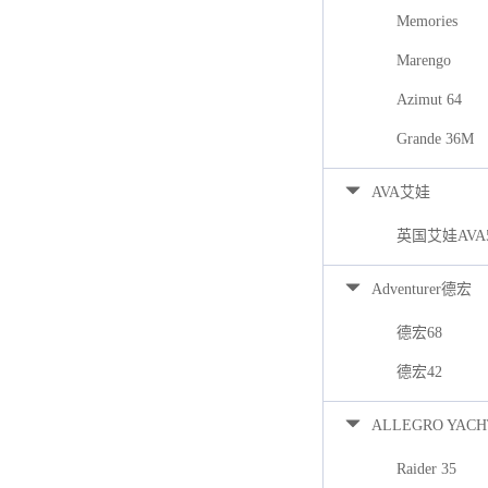
Memories
Marengo
Azimut 64
Grande 36M
AVA艾娃
英国艾娃AVA
Adventurer德宏
德宏68
德宏42
ALLEGRO YACH
Raider 35