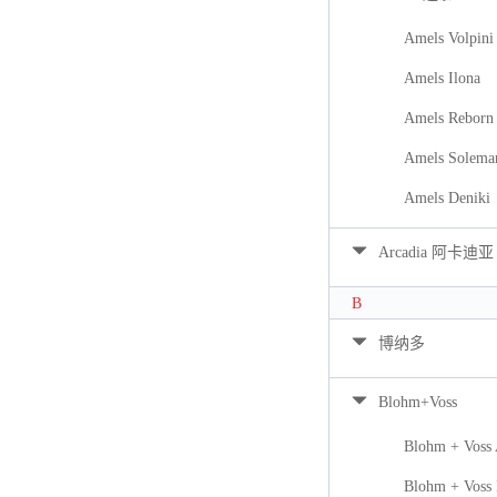
Amels Volpini
Amels Ilona
Amels Reborn 
Amels Solema
Amels Deniki
Arcadia 阿卡迪亚
B
博纳多
Blohm+Voss
Blohm + Voss
Blohm + Voss