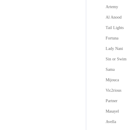
Artemy
Al Anood
Tail Lights
Fortuna
Lady Nani
Sin or Swim
Sama
Mijouca
Vic2rious
Partner
Masayel
Avella