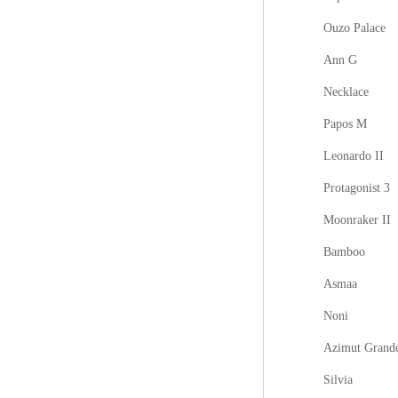
Ouzo Palace
Ann G
Necklace
Papos M
Leonardo II
Protagonist 3
Moonraker II
Bamboo
Asmaa
Noni
Azimut Grand
Silvia