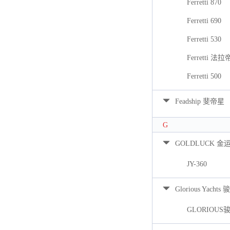
Ferretti 870
Ferretti 690
Ferretti 530
Ferretti 法拉
Ferretti 500
Feadship 斐帝星
G
GOLDLUCK 金
JY-360
Glorious Yacht
GLORIOUS骏