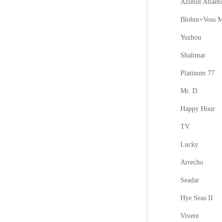
Azimut Atlanti
Blohm+Voss M
Yuzhou
Shalimar
Platinum 77
Mr. D
Happy Hour
TV
Lucky
Arrecho
Seadar
Hye Seas II
Vivere