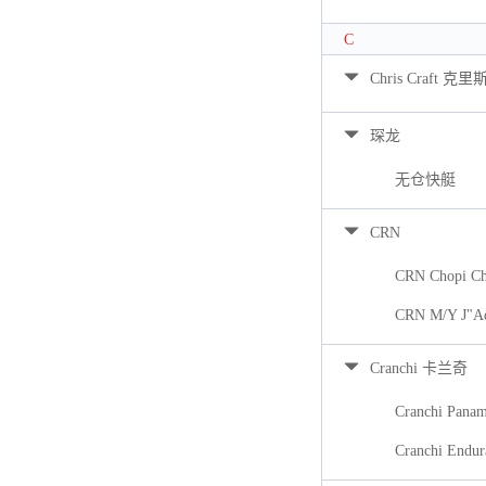
C
Chris Craft 克里
琛龙
无仓快艇
CRN
CRN Chopi Ch
CRN M/Y J"A
Cranchi 卡兰奇
Cranchi Pana
Cranchi Endur