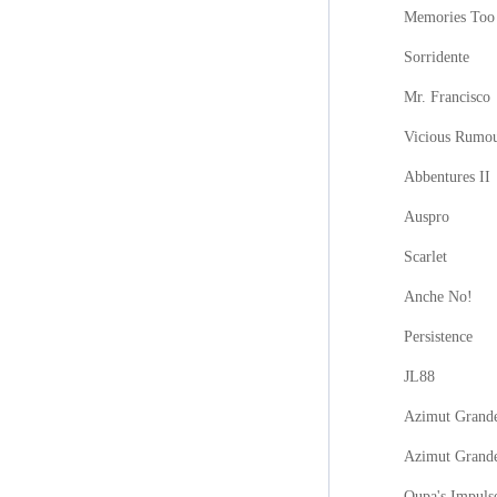
Memories Too
Sorridente
Mr. Francisco
Vicious Rumo
Abbentures II
Auspro
Scarlet
Anche No!
Persistence
JL88
Azimut Grande
Azimut Grand
Oupa's Impuls