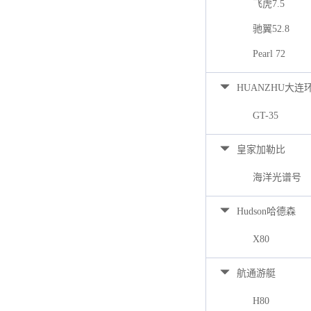
飞虎7.5
驰翼52.8
Pearl 72
HUANZHU大连
GT-35
皇家加勒比
海洋光谱号
Hudson哈德森
X80
航通游艇
H80