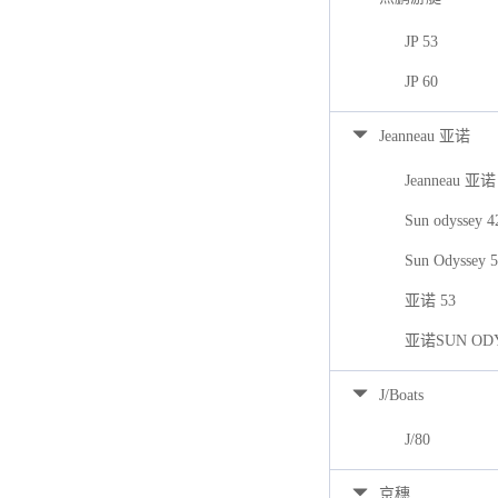
JP 53
JP 60
Jeanneau 亚诺
Jeanneau 亚诺
Sun odyssey 
Sun Odyssey 
亚诺 53
亚诺SUN ODY
J/Boats
J/80
京穗