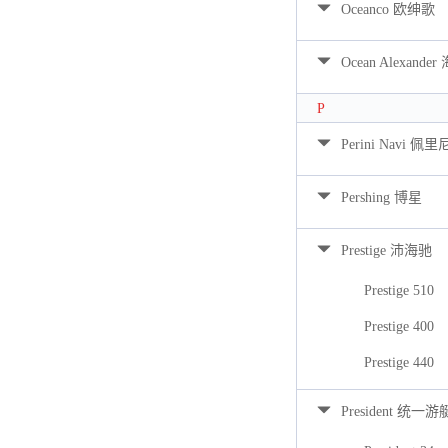
Oceanco 欧绅歌
Ocean Alexan
P
Perini Navi 佩
Pershing 博星
Prestige 沛海驰
Prestige 510
Prestige 400
Prestige 440
President 统一游