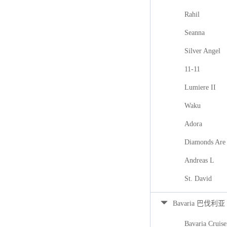
Rahil
Seanna
Silver Angel
11-11
Lumiere II
Waku
Adora
Diamonds Are 
Andreas L
St. David
Bavaria 巴伐利亚
Bavaria Cruise