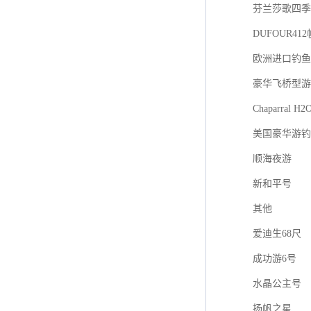
芬兰莎歌四季游艇
DUFOUR41
欧洲进口钓鱼艇F
豪华飞桥型游
Chaparral H2
美国豪华游钓
顺海夜游
新和平号
其他
爱迪生68尺
成功游6号
水晶公主号
扬帆之星