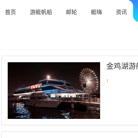
首页
游艇帆船
邮轮
艇嗨
资讯
金鸡湖游
1