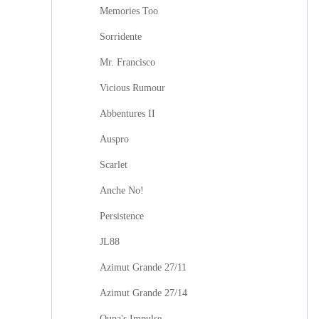
Memories Too
Sorridente
Mr. Francisco
Vicious Rumour
Abbentures II
Auspro
Scarlet
Anche No!
Persistence
JL88
Azimut Grande 27/11
Azimut Grande 27/14
Oupa's Impulse