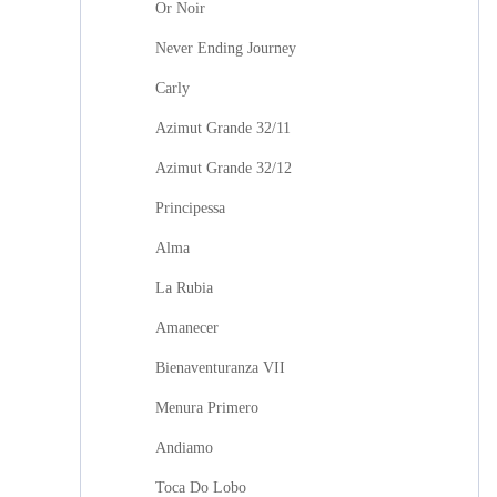
Or Noir
Never Ending Journey
Carly
Azimut Grande 32/11
Azimut Grande 32/12
Principessa
Alma
La Rubia
Amanecer
Bienaventuranza VII
Menura Primero
Andiamo
Toca Do Lobo