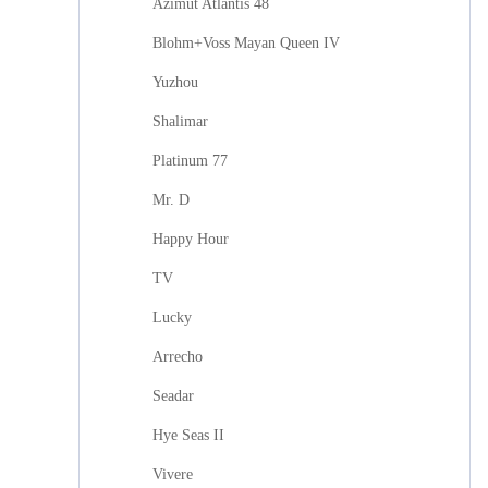
Azimut Atlantis 48
Blohm+Voss Mayan Queen IV
Yuzhou
Shalimar
Platinum 77
Mr. D
Happy Hour
TV
Lucky
Arrecho
Seadar
Hye Seas II
Vivere