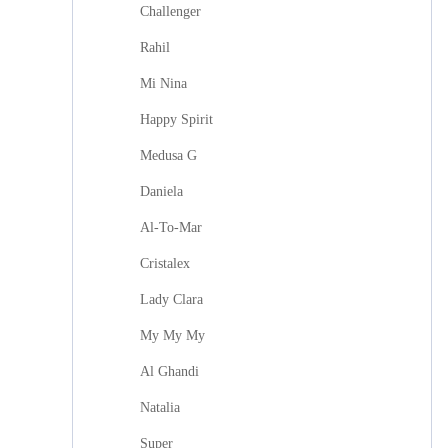
Challenger
Rahil
Mi Nina
Happy Spirit
Medusa G
Daniela
Al-To-Mar
Cristalex
Lady Clara
My My My
Al Ghandi
Natalia
Super