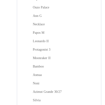
Ouzo Palace
Ann G
Necklace
Papos M
Leonardo II
Protagonist 3
Moonraker II
Bamboo
Asmaa
Noni
Azimut Grande 30/27
Silvia