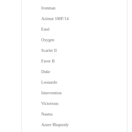
Ironman
Azimut 100F/14
Estel
Oxygen
Scarlet II
Faver B
Duke
Leonardo
Intervention
Victorious
Nasma
Azure Rhapsody