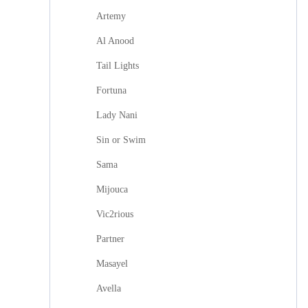
Artemy
Al Anood
Tail Lights
Fortuna
Lady Nani
Sin or Swim
Sama
Mijouca
Vic2rious
Partner
Masayel
Avella