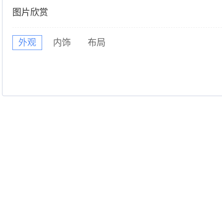
图片欣赏
外观
内饰
布局