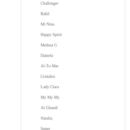
Challenger
Rahil
Mi Nina
Happy Spirit
Medusa G
Daniela
Al-To-Mar
Cristalex
Lady Clara
My My My
Al Ghandi
Natalia
Super