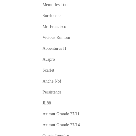
Memories Too
Sorridente
Mr. Francisco
Vicious Rumour
Abbentures II
Auspro
Scarlet
Anche No!
Persistence
JL88
Azimut Grande 27/11
Azimut Grande 27/14
Oupa's Impulse