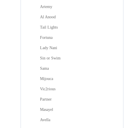
Artemy
Al Anood
Tail Lights
Fortuna
Lady Nani
Sin or Swim
Sama
Mijouca
Vic2rious
Partner
Masayel
Avella