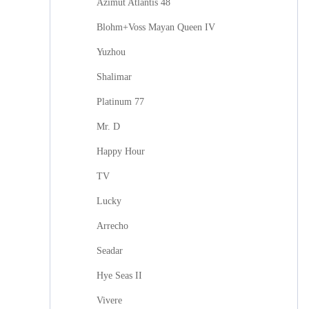
Azimut Atlantis 48
Blohm+Voss Mayan Queen IV
Yuzhou
Shalimar
Platinum 77
Mr. D
Happy Hour
TV
Lucky
Arrecho
Seadar
Hye Seas II
Vivere