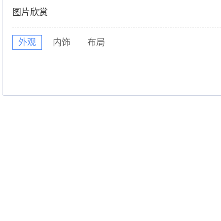
图片欣赏
外观
内饰
布局