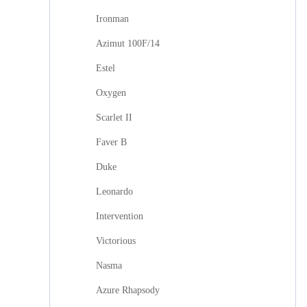
Ironman
Azimut 100F/14
Estel
Oxygen
Scarlet II
Faver B
Duke
Leonardo
Intervention
Victorious
Nasma
Azure Rhapsody