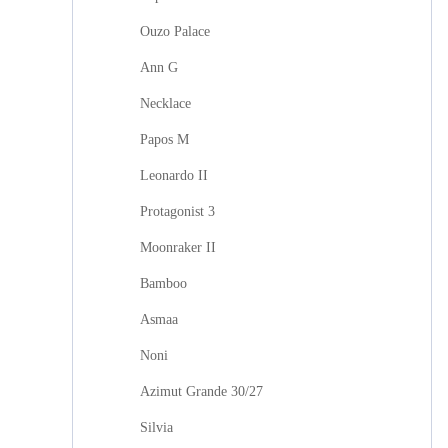
Ouzo Palace
Ann G
Necklace
Papos M
Leonardo II
Protagonist 3
Moonraker II
Bamboo
Asmaa
Noni
Azimut Grande 30/27
Silvia