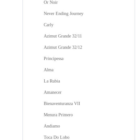
Or Noir
Never Ending Journey
Carly
Azimut Grande 32/11
Azimut Grande 32/12
Principessa
Alma
La Rubia
Amanecer
Bienaventuranza VII
Menura Primero
Andiamo
Toca Do Lobo