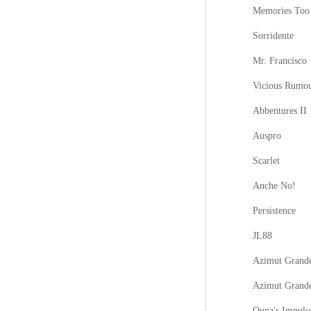
Memories Too
Sorridente
Mr. Francisco
Vicious Rumo
Abbentures II
Auspro
Scarlet
Anche No!
Persistence
JL88
Azimut Grande
Azimut Grand
Oupa's Impuls