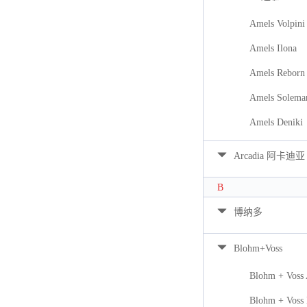
Amels Volpini
Amels Ilona
Amels Reborn 
Amels Solema
Amels Deniki
Arcadia 阿卡迪亚
B
博纳多
Blohm+Voss
Blohm + Voss
Blohm + Voss