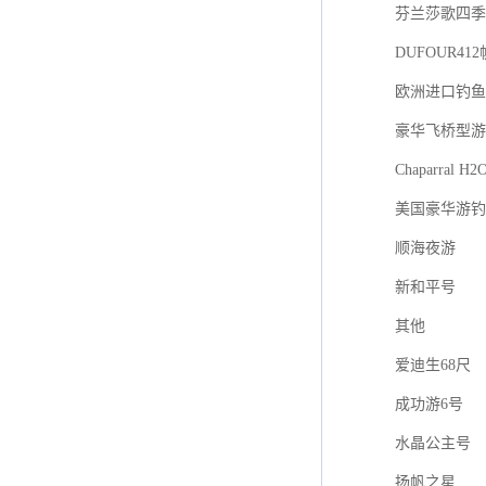
芬兰莎歌四季游艇
DUFOUR41
欧洲进口钓鱼艇F
豪华飞桥型游
Chaparral H2
美国豪华游钓
顺海夜游
新和平号
其他
爱迪生68尺
成功游6号
水晶公主号
扬帆之星