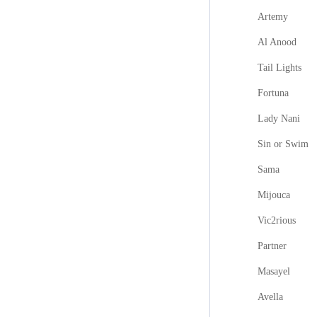
Artemy
Al Anood
Tail Lights
Fortuna
Lady Nani
Sin or Swim
Sama
Mijouca
Vic2rious
Partner
Masayel
Avella