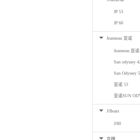
JP 53
JP 60
Jeanneau 亚诺
Jeanneau 亚诺
Sun odyssey 
Sun Odyssey 
亚诺 53
亚诺SUN ODY
J/Boats
J/80
京穗