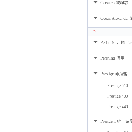
Oceanco 欧绅歌
Ocean Alexan
P
Perini Navi 佩
Pershing 博星
Prestige 沛海驰
Prestige 510
Prestige 400
Prestige 440
President 统一游