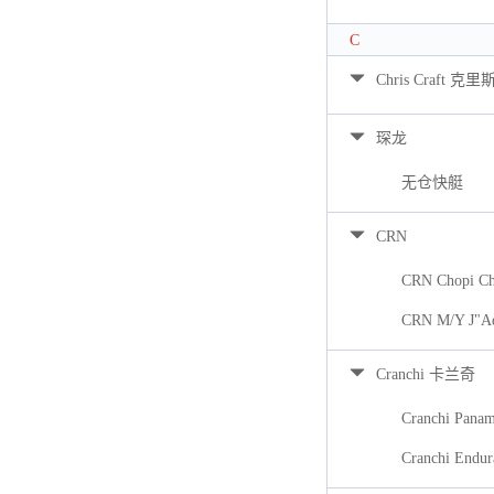
C
Chris Craft 克里
琛龙
无仓快艇
CRN
CRN Chopi Ch
CRN M/Y J"A
Cranchi 卡兰奇
Cranchi Pana
Cranchi Endur