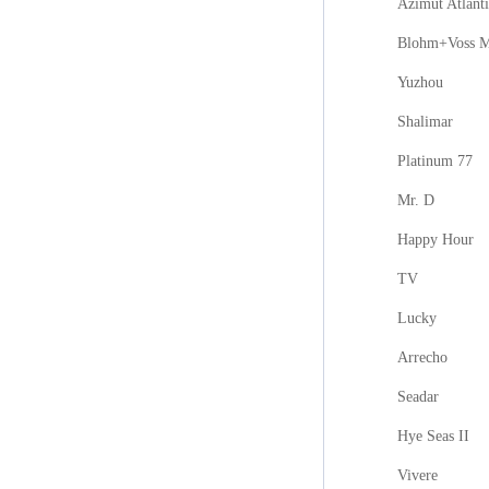
Azimut Atlanti
Blohm+Voss M
Yuzhou
Shalimar
Platinum 77
Mr. D
Happy Hour
TV
Lucky
Arrecho
Seadar
Hye Seas II
Vivere