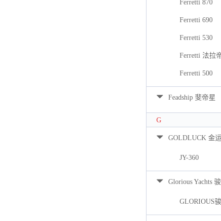
Ferretti 870
Ferretti 690
Ferretti 530
Ferretti 法拉
Ferretti 500
Feadship 斐帝星
G
GOLDLUCK 金
JY-360
Glorious Yacht
GLORIOUS骏