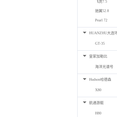
飞虎7.5
驰翼52.8
Pearl 72
HUANZHU大连
GT-35
皇家加勒比
海洋光谱号
Hudson哈德森
X80
航通游艇
H80