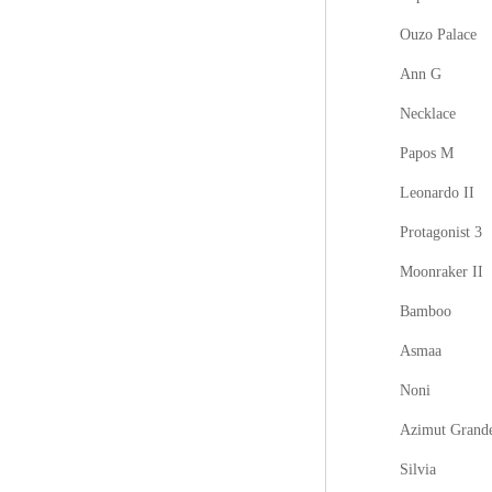
Ouzo Palace
Ann G
Necklace
Papos M
Leonardo II
Protagonist 3
Moonraker II
Bamboo
Asmaa
Noni
Azimut Grand
Silvia