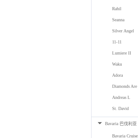
Rahil
Seanna
Silver Angel
11-11
Lumiere II
Waku
Adora
Diamonds Are 
Andreas L
St. David
Bavaria 巴伐利亚
Bavaria Cruise