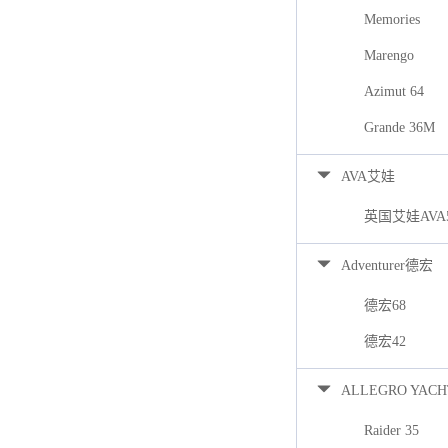
Memories
Marengo
Azimut 64
Grande 36M
AVA艾娃
英国艾娃AVA
Adventurer德宏
德宏68
德宏42
ALLEGRO YACH
Raider 35