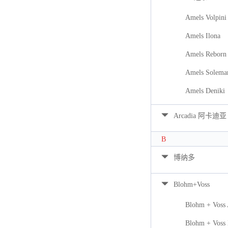
Amels Volpini
Amels Ilona
Amels Reborn 
Amels Solema
Amels Deniki
Arcadia 阿卡迪亚
B
博纳多
Blohm+Voss
Blohm + Voss
Blohm + Voss