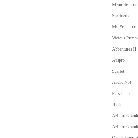
Memories Too
Sorridente
Mr. Francisco
Vicious Rumo
Abbentures II
Auspro
Scarlet
Anche No!
Persistence
JL88
Azimut Grande
Azimut Grand
Oupa's Impuls