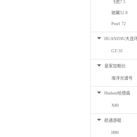
飞虎7.5
驰翼52.8
Pearl 72
HUANZHU大连
GT-35
皇家加勒比
海洋光谱号
Hudson哈德森
X80
航通游艇
H80