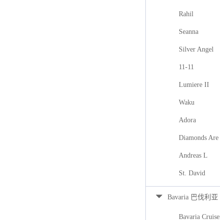
Rahil
Seanna
Silver Angel
11-11
Lumiere II
Waku
Adora
Diamonds Are 
Andreas L
St. David
Bavaria 巴伐利亚
Bavaria Cruise