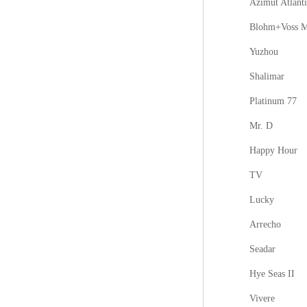
Azimut Atlanti
Blohm+Voss M
Yuzhou
Shalimar
Platinum 77
Mr. D
Happy Hour
TV
Lucky
Arrecho
Seadar
Hye Seas II
Vivere