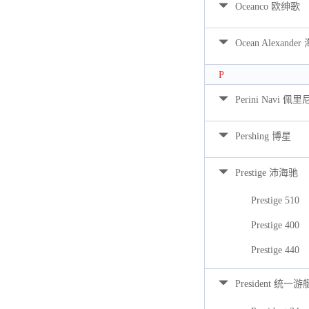
Oceanco 欧绅歌
Ocean Alexan
P
Perini Navi 佩
Pershing 博星
Prestige 沛海驰
Prestige 510
Prestige 400
Prestige 440
President 统一游