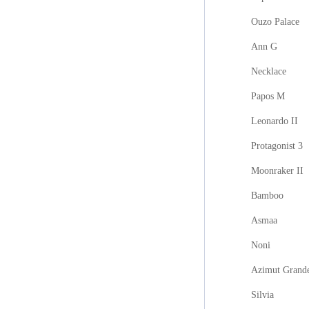
Ouzo Palace
Ann G
Necklace
Papos M
Leonardo II
Protagonist 3
Moonraker II
Bamboo
Asmaa
Noni
Azimut Grand
Silvia