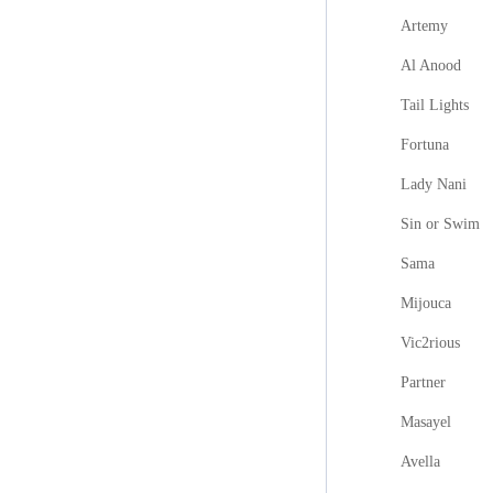
Artemy
Al Anood
Tail Lights
Fortuna
Lady Nani
Sin or Swim
Sama
Mijouca
Vic2rious
Partner
Masayel
Avella