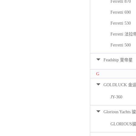
Ferretti 870
Ferretti 690
Ferretti 530
Ferretti 法拉
Ferretti 500
Feadship 斐帝星
G
GOLDLUCK 金
JY-360
Glorious Yacht
GLORIOUS骏