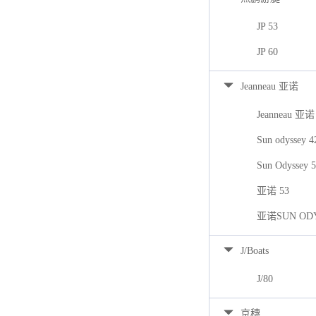
JP 53
JP 60
Jeanneau 亚诺
Jeanneau 亚诺
Sun odyssey 
Sun Odyssey 
亚诺 53
亚诺SUN ODY
J/Boats
J/80
京穗