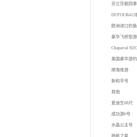
芬兰莎歌四季游艇
DUFOUR41
欧洲进口钓鱼艇F
豪华飞桥型游
Chaparral H2
美国豪华游钓
顺海夜游
新和平号
其他
爱迪生68尺
成功游6号
水晶公主号
扬帆之星