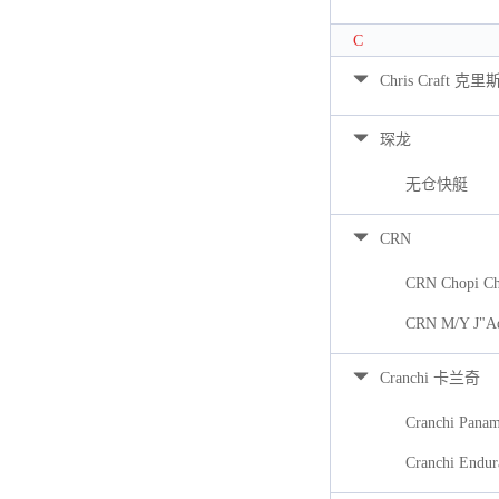
C
Chris Craft 克里
琛龙
无仓快艇
CRN
CRN Chopi Ch
CRN M/Y J"A
Cranchi 卡兰奇
Cranchi Pana
Cranchi Endur