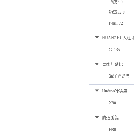
飞虎7.5
驰翼52.8
Pearl 72
HUANZHU大连
GT-35
皇家加勒比
海洋光谱号
Hudson哈德森
X80
航通游艇
H80