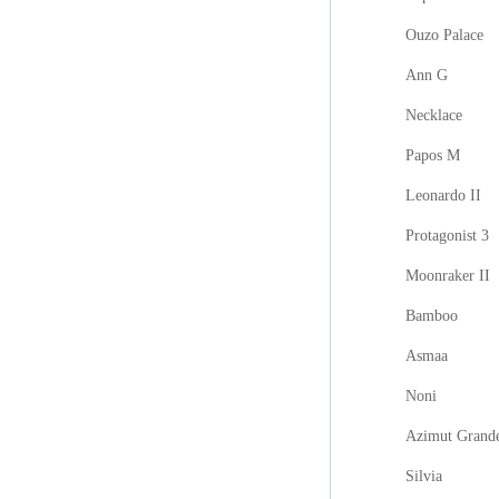
Ouzo Palace
Ann G
Necklace
Papos M
Leonardo II
Protagonist 3
Moonraker II
Bamboo
Asmaa
Noni
Azimut Grand
Silvia