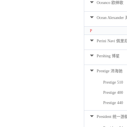
Oceanco 欧绅歌
Ocean Alexan
P
Perini Navi 佩
Pershing 博星
Prestige 沛海驰
Prestige 510
Prestige 400
Prestige 440
President 统一游