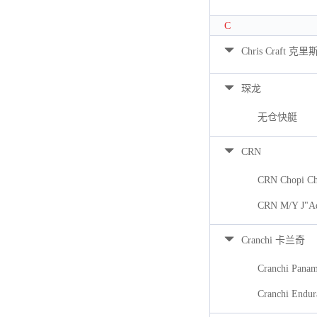
C
Chris Craft 克里
琛龙
无仓快艇
CRN
CRN Chopi Ch
CRN M/Y J"A
Cranchi 卡兰奇
Cranchi Pana
Cranchi Endur