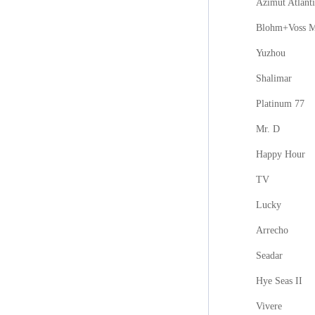
Azimut Atlanti
Blohm+Voss M
Yuzhou
Shalimar
Platinum 77
Mr. D
Happy Hour
TV
Lucky
Arrecho
Seadar
Hye Seas II
Vivere