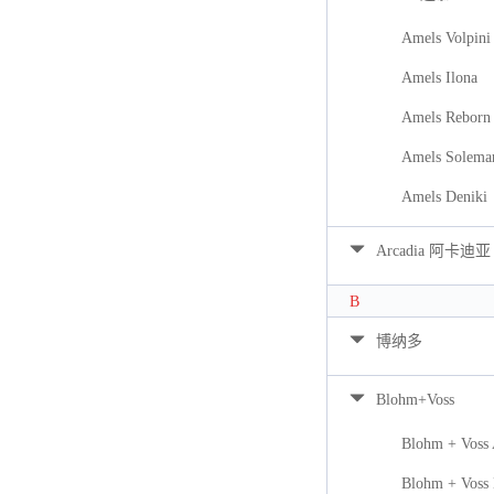
Amels Volpini
Amels Ilona
Amels Reborn 
Amels Solema
Amels Deniki
Arcadia 阿卡迪亚
B
博纳多
Blohm+Voss
Blohm + Voss
Blohm + Voss