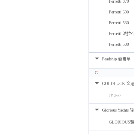
Ferretti 870
Ferretti 690
Ferretti 530
Ferretti 法拉
Ferretti 500
Feadship 斐帝星
G
GOLDLUCK 金
JY-360
Glorious Yacht
GLORIOUS骏