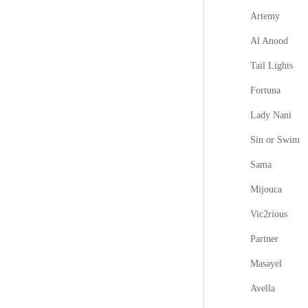
Artemy
Al Anood
Tail Lights
Fortuna
Lady Nani
Sin or Swim
Sama
Mijouca
Vic2rious
Partner
Masayel
Avella