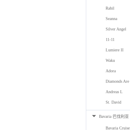
Rahil
Seanna
Silver Angel
11-11
Lumiere II
Waku
Adora
Diamonds Are 
Andreas L
St. David
Bavaria 巴伐利亚
Bavaria Cruise