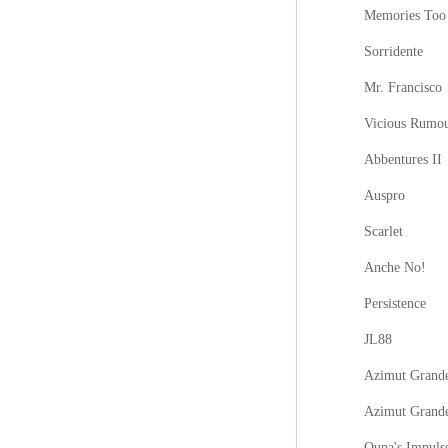
Memories Too
Sorridente
Mr. Francisco
Vicious Rumo
Abbentures II
Auspro
Scarlet
Anche No!
Persistence
JL88
Azimut Grande
Azimut Grand
Oupa's Impuls