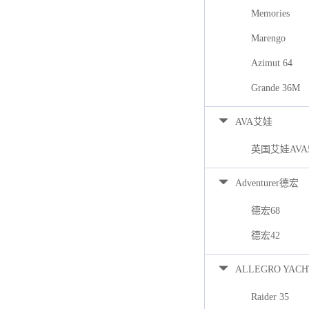
Memories
Marengo
Azimut 64
Grande 36M
AVA艾娃
英国艾娃AVA
Adventurer德宏
德宏68
德宏42
ALLEGRO YACH
Raider 35