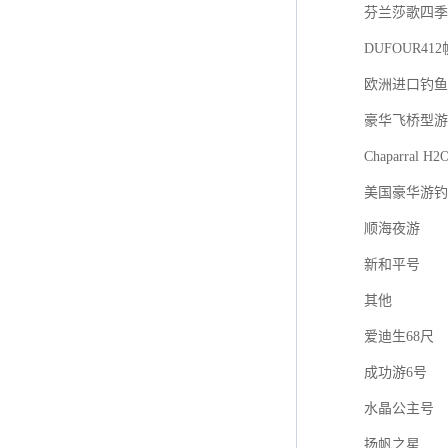
芬兰莎歌四季游艇
DUFOUR41
欧洲进口钓鱼艇F
豪华飞桥型游
Chaparral H2
美国豪华游钓
顺海夜游
新和平号
其他
爱迪生68尺
成功游6号
水晶公主号
扬帆之星