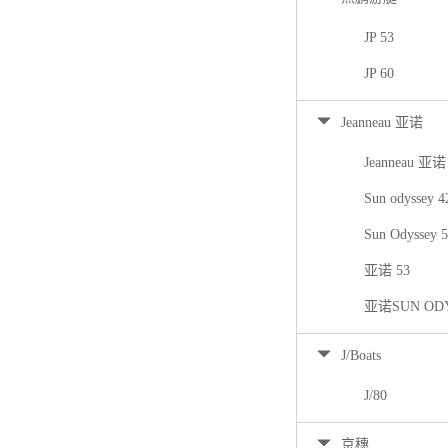
JP 53
JP 60
Jeanneau 亚诺
Jeanneau 亚诺
Sun odyssey 
Sun Odyssey 
亚诺 53
亚诺SUN ODY
J/Boats
J/80
京穗