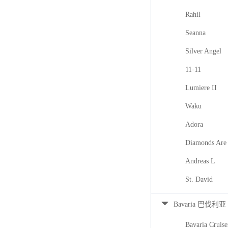
Rahil
Seanna
Silver Angel
11-11
Lumiere II
Waku
Adora
Diamonds Are 
Andreas L
St. David
Bavaria 巴伐利亚
Bavaria Cruise