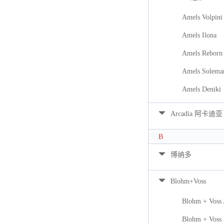
Amels Volpini
Amels Ilona
Amels Reborn 
Amels Solema
Amels Deniki
Arcadia 阿卡迪亚
B
博纳多
Blohm+Voss
Blohm + Voss
Blohm + Voss