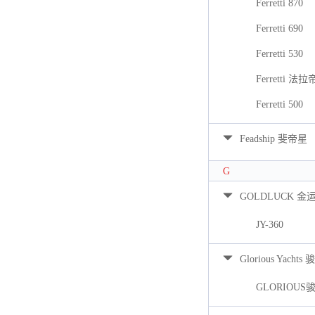
Ferretti 870
Ferretti 690
Ferretti 530
Ferretti 法拉
Ferretti 500
Feadship 斐帝星
G
GOLDLUCK 金
JY-360
Glorious Yacht
GLORIOUS骏