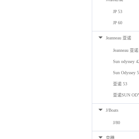
JP 53
JP 60
Jeanneau 亚诺
Jeanneau 亚诺
Sun odyssey 
Sun Odyssey 
亚诺 53
亚诺SUN ODY
J/Boats
J/80
京穗