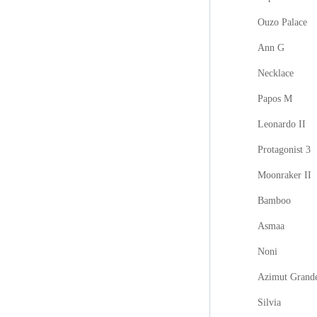
Ouzo Palace
Ann G
Necklace
Papos M
Leonardo II
Protagonist 3
Moonraker II
Bamboo
Asmaa
Noni
Azimut Grand
Silvia