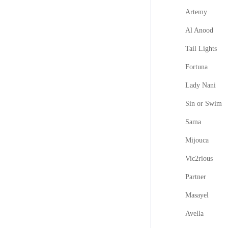
Artemy
Al Anood
Tail Lights
Fortuna
Lady Nani
Sin or Swim
Sama
Mijouca
Vic2rious
Partner
Masayel
Avella