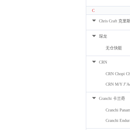
C
Chris Craft 克里
琛龙
无仓快艇
CRN
CRN Chopi Ch
CRN M/Y J"A
Cranchi 卡兰奇
Cranchi Pana
Cranchi Endur