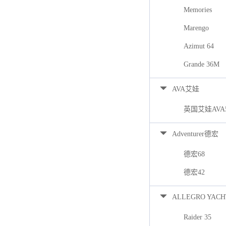
Memories
Marengo
Azimut 64
Grande 36M
AVA艾娃
英国艾娃AVA
Adventurer德宏
德宏68
德宏42
ALLEGRO YACH
Raider 35