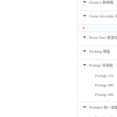
Oceanco 欧绅歌
Ocean Alexan
P
Perini Navi 佩
Pershing 博星
Prestige 沛海驰
Prestige 510
Prestige 400
Prestige 440
President 统一游