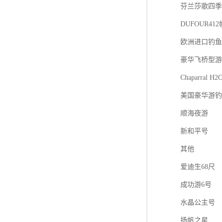
芬兰莎歌四季游艇
DUFOUR41
欧洲进口钓鱼艇F
豪华飞桥型游
Chaparral H2
美国豪华游钓
顺海夜游
新和平号
其他
爱迪生68尺
成功游6号
水晶公主号
扬帆之星