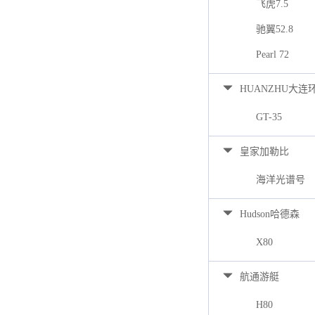
飞虎7.5
驰翼52.8
Pearl 72
HUANZHU大连
GT-35
皇家加勒比
海洋光谱号
Hudson哈德森
X80
航通游艇
H80