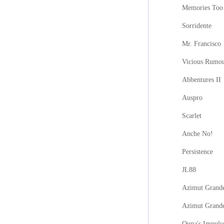
Memories Too
Sorridente
Mr. Francisco
Vicious Rumo
Abbentures II
Auspro
Scarlet
Anche No!
Persistence
JL88
Azimut Grande
Azimut Grand
Oupa's Impuls