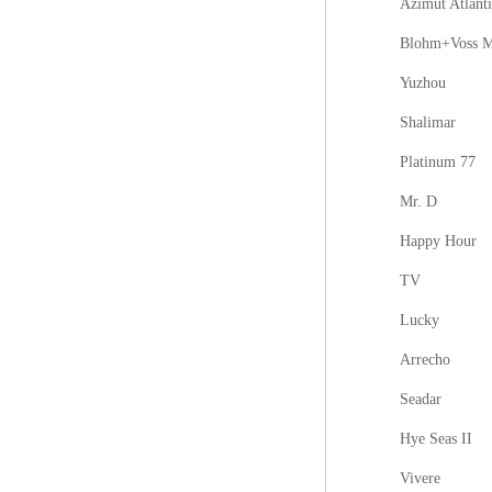
Azimut Atlanti
Blohm+Voss M
Yuzhou
Shalimar
Platinum 77
Mr. D
Happy Hour
TV
Lucky
Arrecho
Seadar
Hye Seas II
Vivere