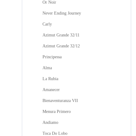
Or Noir
Never Ending Journey
Carly
Azimut Grande 32/11
Azimut Grande 32/12
Principessa
Alma
La Rubia
Amanecer
Bienaventuranza VII
Menura Primero
Andiamo
Toca Do Lobo