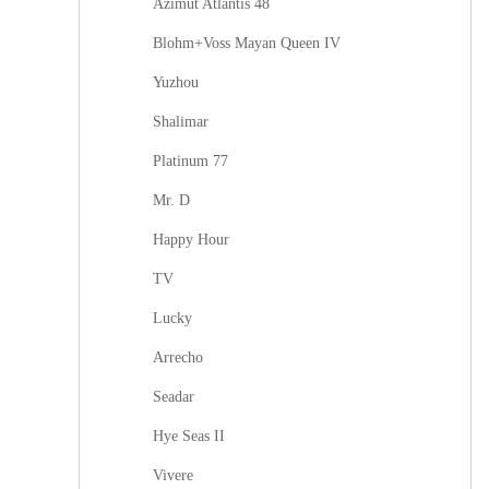
Azimut Atlantis 48
Blohm+Voss Mayan Queen IV
Yuzhou
Shalimar
Platinum 77
Mr. D
Happy Hour
TV
Lucky
Arrecho
Seadar
Hye Seas II
Vivere