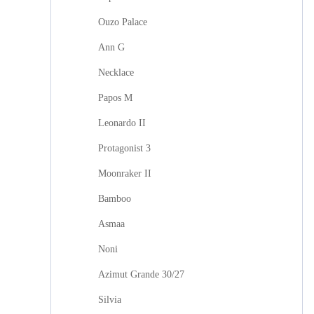
Ouzo Palace
Ann G
Necklace
Papos M
Leonardo II
Protagonist 3
Moonraker II
Bamboo
Asmaa
Noni
Azimut Grande 30/27
Silvia