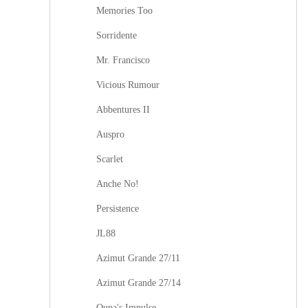
Memories Too
Sorridente
Mr. Francisco
Vicious Rumour
Abbentures II
Auspro
Scarlet
Anche No!
Persistence
JL88
Azimut Grande 27/11
Azimut Grande 27/14
Oupa's Impulse