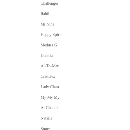
Challenger
Rahil
Mi Nina
Happy Spirit
Medusa G
Daniela
Al-To-Mar
Cristalex
Lady Clara
My My My
Al Ghandi
Natalia
Super