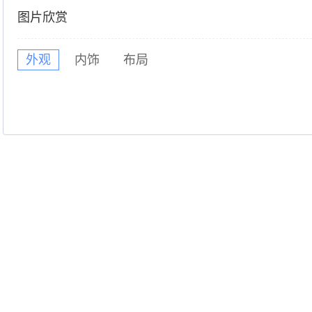
图片欣赏
外观
内饰
布局