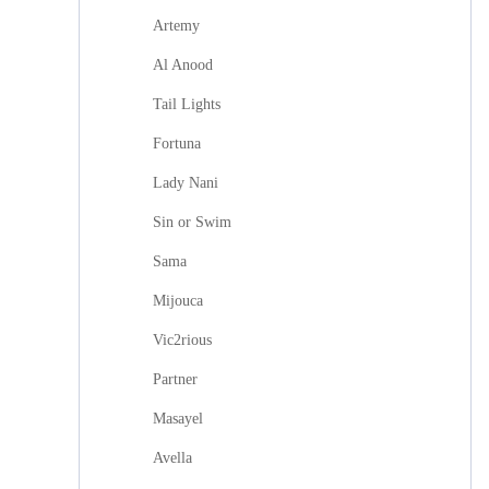
Artemy
Al Anood
Tail Lights
Fortuna
Lady Nani
Sin or Swim
Sama
Mijouca
Vic2rious
Partner
Masayel
Avella