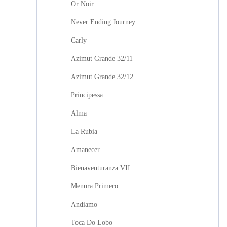
Or Noir
Never Ending Journey
Carly
Azimut Grande 32/11
Azimut Grande 32/12
Principessa
Alma
La Rubia
Amanecer
Bienaventuranza VII
Menura Primero
Andiamo
Toca Do Lobo