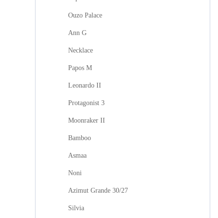
Ouzo Palace
Ann G
Necklace
Papos M
Leonardo II
Protagonist 3
Moonraker II
Bamboo
Asmaa
Noni
Azimut Grande 30/27
Silvia