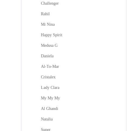
Challenger
Rahil
Mi Nina
Happy Spirit
Medusa G
Daniela
Al-To-Mar
Cristalex
Lady Clara
My My My
Al Ghandi
Natalia
Super