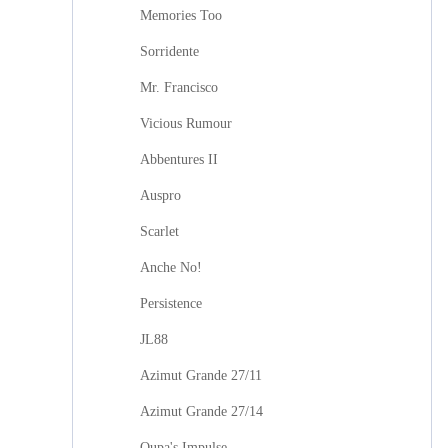
Memories Too
Sorridente
Mr. Francisco
Vicious Rumour
Abbentures II
Auspro
Scarlet
Anche No!
Persistence
JL88
Azimut Grande 27/11
Azimut Grande 27/14
Oupa's Impulse