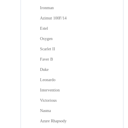
Ironman
Azimut 100F/14
Estel
Oxygen
Scarlet II
Faver B
Duke
Leonardo
Intervention
Victorious
Nasma
Azure Rhapsody