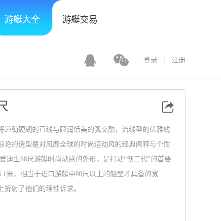
游艇大全
游艇交易
登录
注册
尺
艇将遒劲硬朗的直线与圆润恬美的弧交融，流线型的优雅线
惊艳的造型是对风靡全球的时尚运动风的经典阐释与个性
爱迪生68尺游艇时尚动感的外形，是打动“创二代”的首要
.1米，相当于进口游艇中80尺以上的船型才具备的宽
上折射了他们的理性诉求。