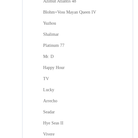
Azimut Atlantis 48
Blohm+Voss Mayan Queen IV
Yuzhou
Shalimar
Platinum 77
Mr. D
Happy Hour
TV
Lucky
Arrecho
Seadar
Hye Seas II
Vivere