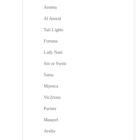
Artemy
Al Anood
Tail Lights
Fortuna
Lady Nani
Sin or Swim
Sama
Mijouca
Vic2rious
Partner
Masayel
Avella