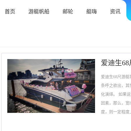
首页
游艇帆船
邮轮
艇嗨
资讯
爱迪生68
爱迪生68尺游
条呼之欲出，其
化演绎。 如果说
因素，那么，宽6
度，则一定程度