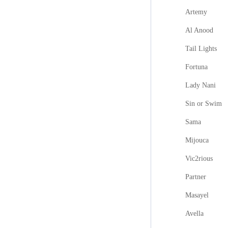
Artemy
Al Anood
Tail Lights
Fortuna
Lady Nani
Sin or Swim
Sama
Mijouca
Vic2rious
Partner
Masayel
Avella