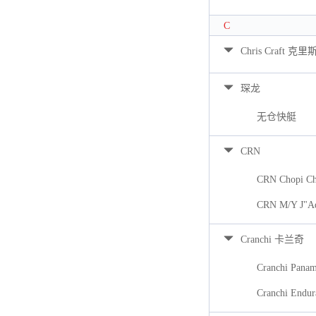
C
Chris Craft 克里
琛龙
无仓快艇
CRN
CRN Chopi Ch
CRN M/Y J"A
Cranchi 卡兰奇
Cranchi Pana
Cranchi Endur