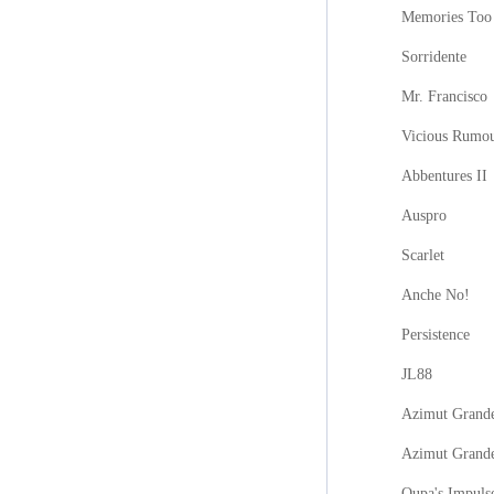
Memories Too
Sorridente
Mr. Francisco
Vicious Rumo
Abbentures II
Auspro
Scarlet
Anche No!
Persistence
JL88
Azimut Grande
Azimut Grand
Oupa's Impuls