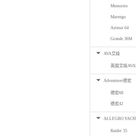
Memories
Marengo
Azimut 64
Grande 36M
AVA艾娃
英国艾娃AVA
Adventurer德宏
德宏68
德宏42
ALLEGRO YACH
Raider 35