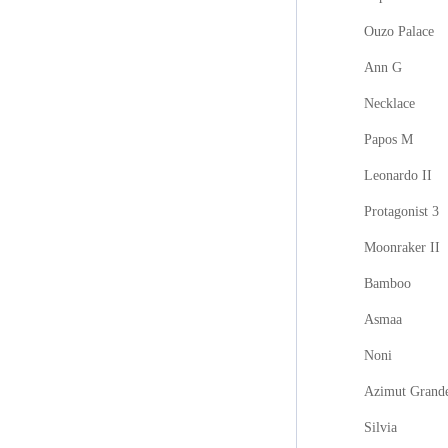
Ouzo Palace
Ann G
Necklace
Papos M
Leonardo II
Protagonist 3
Moonraker II
Bamboo
Asmaa
Noni
Azimut Grand
Silvia