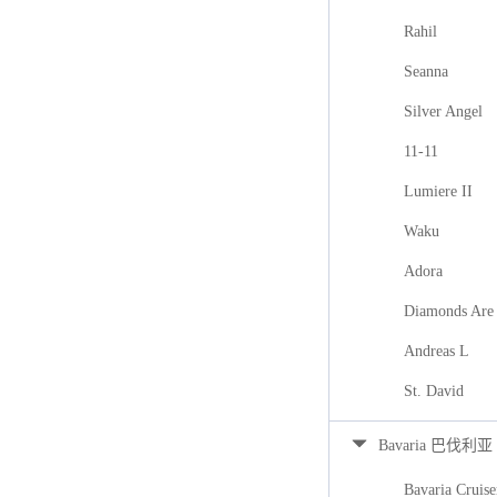
Rahil
Seanna
Silver Angel
11-11
Lumiere II
Waku
Adora
Diamonds Are 
Andreas L
St. David
Bavaria 巴伐利亚
Bavaria Cruise