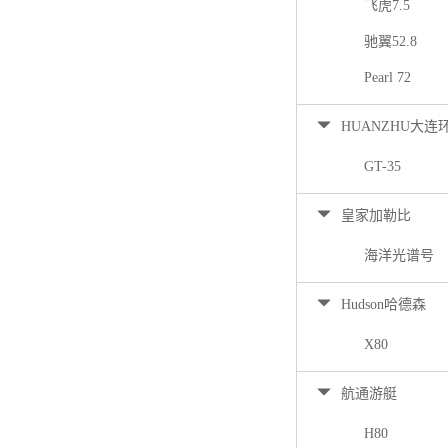
飞虎7.5
驰翼52.8
Pearl 72
HUANZHU大连
GT-35
皇家加勒比
海洋光谱号
Hudson哈德森
X80
航通游艇
H80