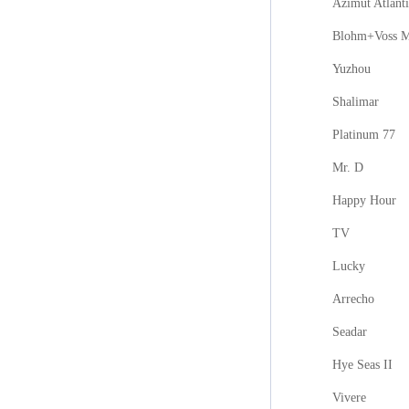
Azimut Atlanti
Blohm+Voss M
Yuzhou
Shalimar
Platinum 77
Mr. D
Happy Hour
TV
Lucky
Arrecho
Seadar
Hye Seas II
Vivere