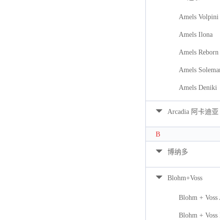
Amels Volpini
Amels Ilona
Amels Reborn 
Amels Solema
Amels Deniki
Arcadia 阿卡迪亚
B
博纳多
Blohm+Voss
Blohm + Voss
Blohm + Voss