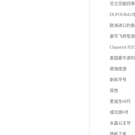
芬兰莎歌四季游艇
DUFOUR41
欧洲进口钓鱼艇F
豪华飞桥型游
Chaparral H2
美国豪华游钓
顺海夜游
新和平号
其他
爱迪生68尺
成功游6号
水晶公主号
扬帆之星