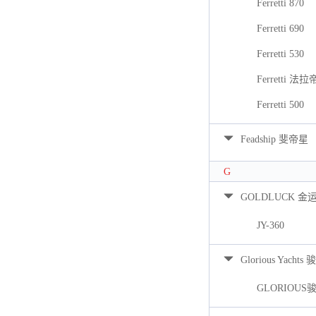
Ferretti 870
Ferretti 690
Ferretti 530
Ferretti 法拉
Ferretti 500
Feadship 斐帝星
G
GOLDLUCK 金
JY-360
Glorious Yacht
GLORIOUS骏