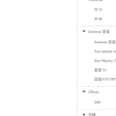
JP 53
JP 60
Jeanneau 亚诺
Jeanneau 亚诺
Sun odyssey 
Sun Odyssey 
亚诺 53
亚诺SUN ODY
J/Boats
J/80
京穗