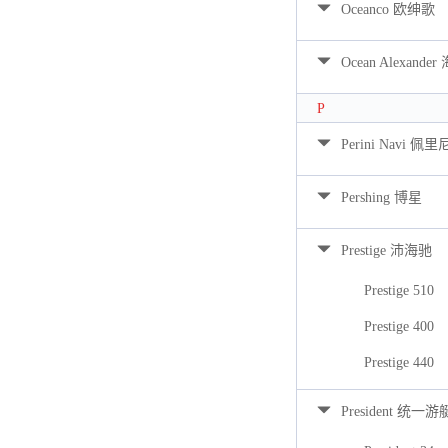
Oceanco 欧绅歌
Ocean Alexan
P
Perini Navi 佩
Pershing 博星
Prestige 沛海驰
Prestige 510
Prestige 400
Prestige 440
President 统一游