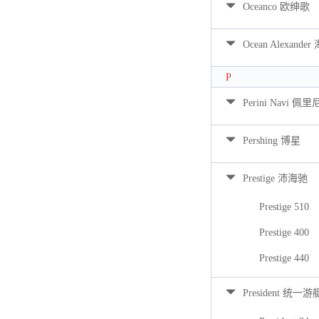
Oceanco 欧绅歌
Ocean Alexan
P
Perini Navi 佩
Pershing 博星
Prestige 沛海驰
Prestige 510
Prestige 400
Prestige 440
President 统一游