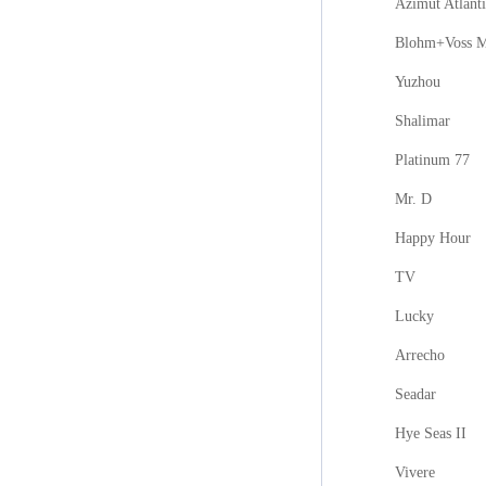
Azimut Atlanti
Blohm+Voss M
Yuzhou
Shalimar
Platinum 77
Mr. D
Happy Hour
TV
Lucky
Arrecho
Seadar
Hye Seas II
Vivere