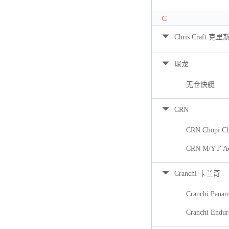
C
Chris Craft 克里
琛龙
无仓快艇
CRN
CRN Chopi Ch
CRN M/Y J"A
Cranchi 卡兰奇
Cranchi Pana
Cranchi Endur