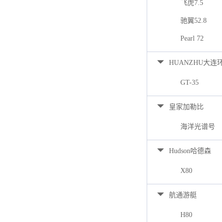
飞虎7.5
驰翼52.8
Pearl 72
HUANZHU大连
GT-35
皇家加勒比
海洋光谱号
Hudson哈德森
X80
航通游艇
H80