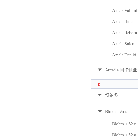
Amels Volpini
Amels Ilona
Amels Reborn 
Amels Solema
Amels Deniki
Arcadia 阿卡迪亚
B
博纳多
Blohm+Voss
Blohm + Voss
Blohm + Voss