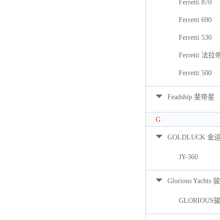
Ferretti 870
Ferretti 690
Ferretti 530
Ferretti 法拉
Ferretti 500
Feadship 斐帝星
G
GOLDLUCK 金
JY-360
Glorious Yacht
GLORIOUS骏