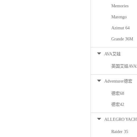
Memories
Marengo
Azimut 64
Grande 36M
AVA艾娃
英国艾娃AVA
Adventurer德宏
德宏68
德宏42
ALLEGRO YACH
Raider 35