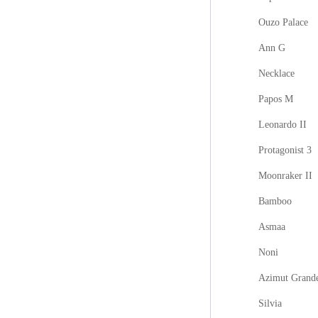
Ouzo Palace
Ann G
Necklace
Papos M
Leonardo II
Protagonist 3
Moonraker II
Bamboo
Asmaa
Noni
Azimut Grand
Silvia