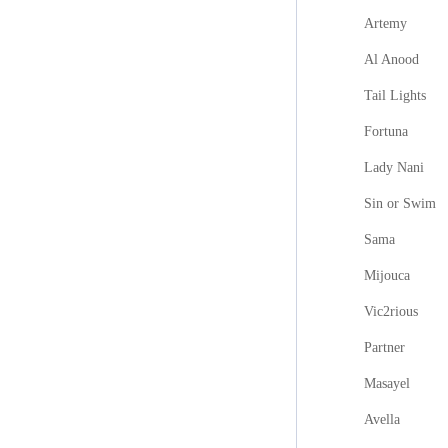
Artemy
Al Anood
Tail Lights
Fortuna
Lady Nani
Sin or Swim
Sama
Mijouca
Vic2rious
Partner
Masayel
Avella