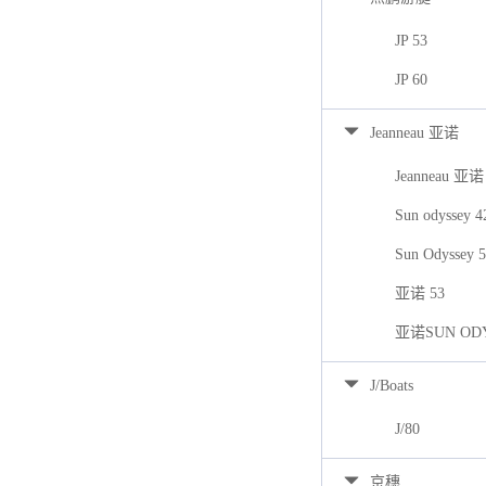
JP 53
JP 60
Jeanneau 亚诺
Jeanneau 亚诺
Sun odyssey 
Sun Odyssey 
亚诺 53
亚诺SUN ODY
J/Boats
J/80
京穗