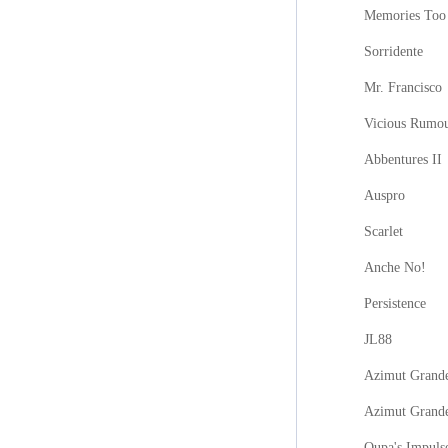
Memories Too
Sorridente
Mr. Francisco
Vicious Rumo
Abbentures II
Auspro
Scarlet
Anche No!
Persistence
JL88
Azimut Grande
Azimut Grand
Oupa's Impuls