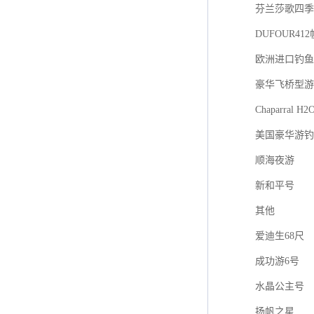
芬兰莎歌四季游艇
DUFOUR41
欧洲进口钓鱼艇F
豪华飞桥型游
Chaparral H2
美国豪华游钓
顺海夜游
新和平号
其他
爱迪生68尺
成功游6号
水晶公主号
扬帆之星