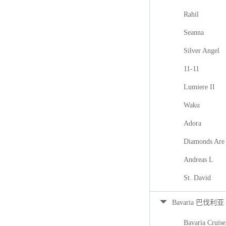
Rahil
Seanna
Silver Angel
11-11
Lumiere II
Waku
Adora
Diamonds Are 
Andreas L
St. David
Bavaria 巴伐利亚
Bavaria Cruise