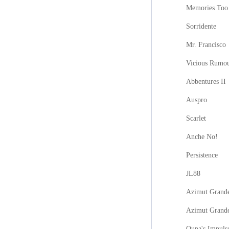
Memories Too
Sorridente
Mr. Francisco
Vicious Rumo
Abbentures II
Auspro
Scarlet
Anche No!
Persistence
JL88
Azimut Grande
Azimut Grand
Oupa's Impuls