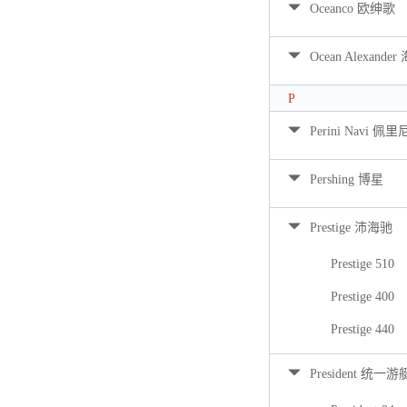
Oceanco 欧绅歌
Ocean Alexan
P
Perini Navi 佩
Pershing 博星
Prestige 沛海驰
Prestige 510
Prestige 400
Prestige 440
President 统一游