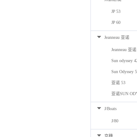
JP 53
JP 60
Jeanneau 亚诺
Jeanneau 亚诺
Sun odyssey 
Sun Odyssey 
亚诺 53
亚诺SUN ODY
J/Boats
J/80
京穗