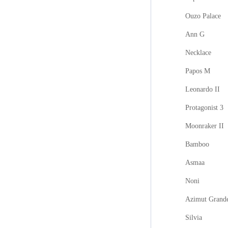
Ouzo Palace
Ann G
Necklace
Papos M
Leonardo II
Protagonist 3
Moonraker II
Bamboo
Asmaa
Noni
Azimut Grand
Silvia