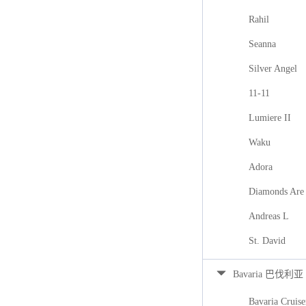
Rahil
Seanna
Silver Angel
11-11
Lumiere II
Waku
Adora
Diamonds Are 
Andreas L
St. David
Bavaria 巴伐利亚
Bavaria Cruise