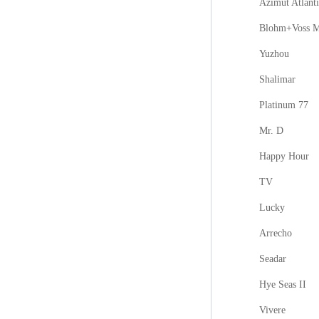
Azimut Atlanti
Blohm+Voss M
Yuzhou
Shalimar
Platinum 77
Mr. D
Happy Hour
TV
Lucky
Arrecho
Seadar
Hye Seas II
Vivere