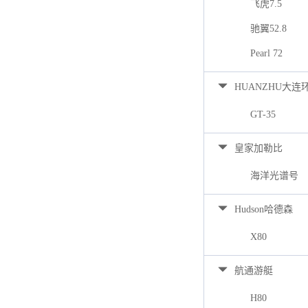
飞虎7.5
驰翼52.8
Pearl 72
HUANZHU大连
GT-35
皇家加勒比
海洋光谱号
Hudson哈德森
X80
航通游艇
H80