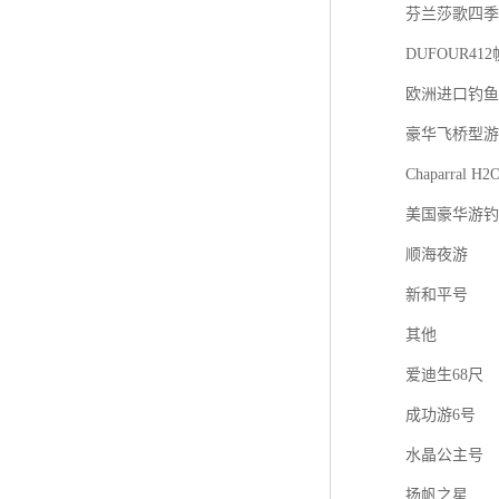
芬兰莎歌四季游艇
DUFOUR41
欧洲进口钓鱼艇F
豪华飞桥型游
Chaparral H2
美国豪华游钓
顺海夜游
新和平号
其他
爱迪生68尺
成功游6号
水晶公主号
扬帆之星