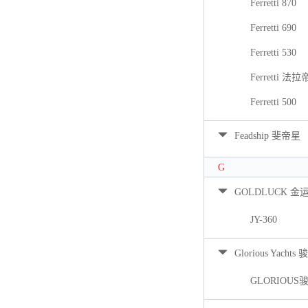
Ferretti 870
Ferretti 690
Ferretti 530
Ferretti 法拉
Ferretti 500
Feadship 斐帝星
G
GOLDLUCK 金
JY-360
Glorious Yacht
GLORIOUS骏