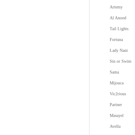
Artemy
Al Anood
Tail Lights
Fortuna
Lady Nani
Sin or Swim
Sama
Mijouca
Vic2rious
Partner
Masayel
Avella