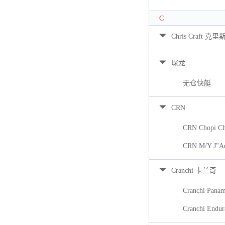
C
Chris Craft 克里
琛龙
无仓快艇
CRN
CRN Chopi Ch
CRN M/Y J"A
Cranchi 卡兰奇
Cranchi Pana
Cranchi Endur