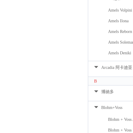
Amels Volpini
Amels Ilona
Amels Reborn 
Amels Solema
Amels Deniki
Arcadia 阿卡迪亚
B
博纳多
Blohm+Voss
Blohm + Voss
Blohm + Voss