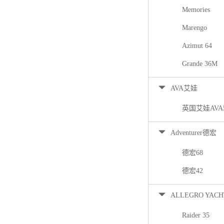
Memories
Marengo
Azimut 64
Grande 36M
AVA艾娃
英国艾娃AVA
Adventurer德宏
德宏68
德宏42
ALLEGRO YACH
Raider 35