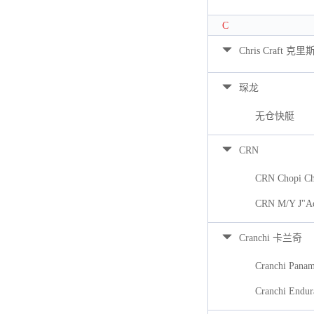
C
Chris Craft 克里
琛龙
无仓快艇
CRN
CRN Chopi Ch
CRN M/Y J"A
Cranchi 卡兰奇
Cranchi Pana
Cranchi Endur