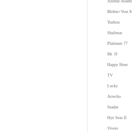
Azimut Atlanti
Blohm+Voss M
Yuzhou
Shalimar
Platinum 77
Mr. D
Happy Hour
TV
Lucky
Arrecho
Seadar
Hye Seas II
Vivere