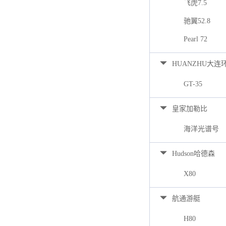
飞虎7.5
驰翼52.8
Pearl 72
HUANZHU大连
GT-35
皇家加勒比
海洋光谱号
Hudson哈德森
X80
航通游艇
H80