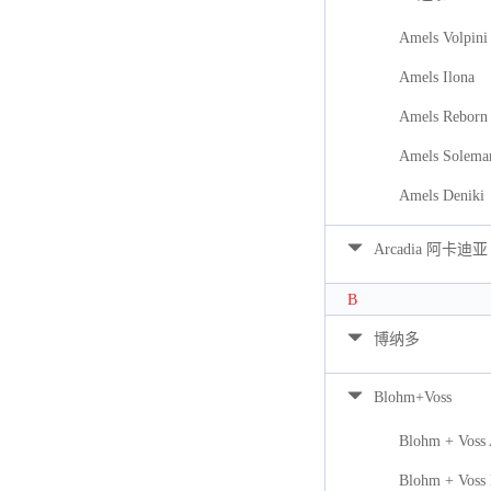
Amels Volpini
Amels Ilona
Amels Reborn 
Amels Solema
Amels Deniki
Arcadia 阿卡迪亚
B
博纳多
Blohm+Voss
Blohm + Voss
Blohm + Voss