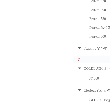
Ferretti 870
Ferretti 690
Ferretti 530
Ferretti 法拉
Ferretti 500
Feadship 斐帝星
G
GOLDLUCK 金
JY-360
Glorious Yacht
GLORIOUS骏