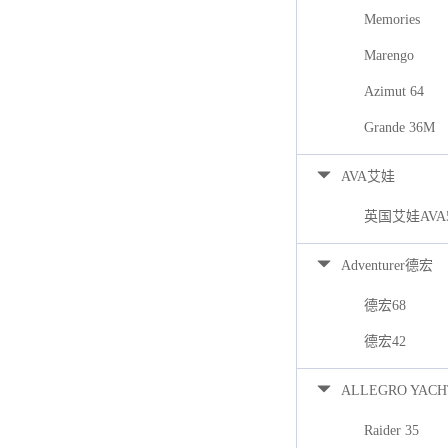
Memories
Marengo
Azimut 64
Grande 36M
AVA艾娃
英国艾娃AVA
Adventurer德宏
德宏68
德宏42
ALLEGRO YACH
Raider 35