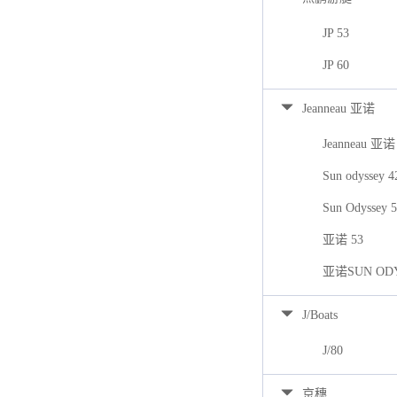
JP 53
JP 60
Jeanneau 亚诺
Jeanneau 亚诺
Sun odyssey 
Sun Odyssey 
亚诺 53
亚诺SUN ODY
J/Boats
J/80
京穗