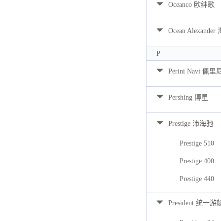
Oceanco 欧绅歌
Ocean Alexan
P
Perini Navi 佩
Pershing 博星
Prestige 沛海驰
Prestige 510
Prestige 400
Prestige 440
President 统一游