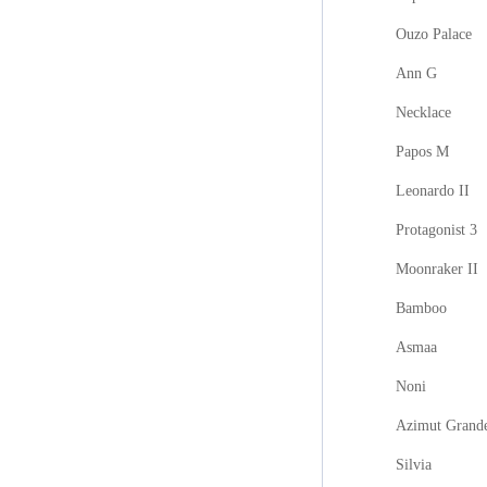
Ouzo Palace
Ann G
Necklace
Papos M
Leonardo II
Protagonist 3
Moonraker II
Bamboo
Asmaa
Noni
Azimut Grand
Silvia