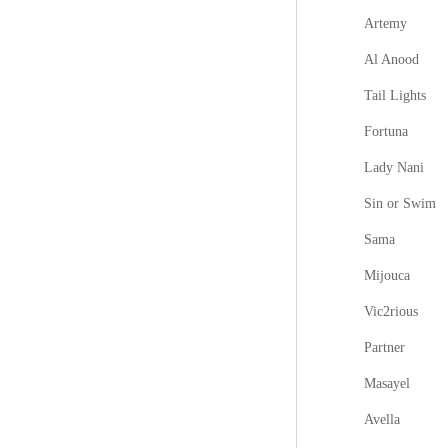
Artemy
Al Anood
Tail Lights
Fortuna
Lady Nani
Sin or Swim
Sama
Mijouca
Vic2rious
Partner
Masayel
Avella