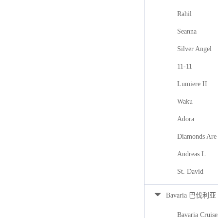
Rahil
Seanna
Silver Angel
11-11
Lumiere II
Waku
Adora
Diamonds Are 
Andreas L
St. David
Bavaria 巴伐利亚
Bavaria Cruise