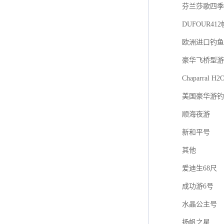
芬兰莎歌四季游艇
DUFOUR41
欧洲进口钓鱼艇F
豪华飞桥型游
Chaparral H2
美国豪华游钓
顺海夜游
新和平号
其他
爱迪生68尺
成功游6号
水晶公主号
扬帆之星