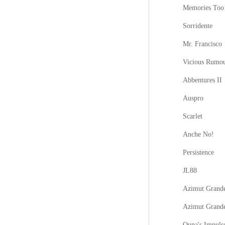
Memories Too
Sorridente
Mr. Francisco
Vicious Rumo
Abbentures II
Auspro
Scarlet
Anche No!
Persistence
JL88
Azimut Grande
Azimut Grand
Oupa's Impuls