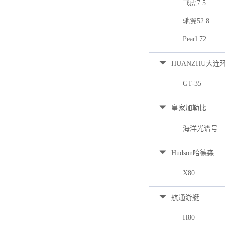
飞虎7.5
驰翼52.8
Pearl 72
HUANZHU大连
GT-35
皇家加勒比
海洋光谱号
Hudson哈德森
X80
航通游艇
H80