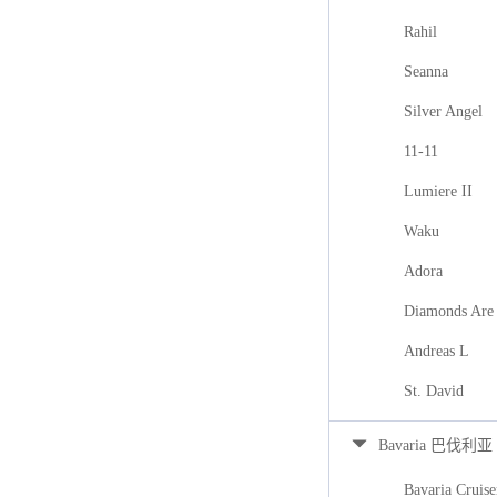
Rahil
Seanna
Silver Angel
11-11
Lumiere II
Waku
Adora
Diamonds Are 
Andreas L
St. David
Bavaria 巴伐利亚
Bavaria Cruise