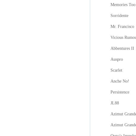
Memories Too
Sorridente
Mr. Francisco
Vicious Rumo
Abbentures II
Auspro
Scarlet
Anche No!
Persistence
JL88
Azimut Grande
Azimut Grand
Oupa's Impuls