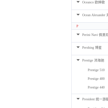
Oceanco 欧绅歌
Ocean Alexan
P
Perini Navi 佩
Pershing 博星
Prestige 沛海驰
Prestige 510
Prestige 400
Prestige 440
President 统一游