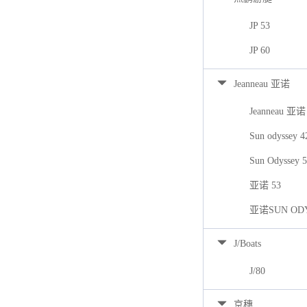
JP 53
JP 60
Jeanneau 亚诺
Jeanneau 亚诺
Sun odyssey 
Sun Odyssey 
亚诺 53
亚诺SUN ODY
J/Boats
J/80
京穗