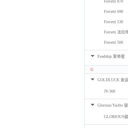
Ferretti 870
Ferretti 690
Ferretti 530
Ferretti 法拉
Ferretti 500
Feadship 斐帝星
G
GOLDLUCK 金
JY-360
Glorious Yacht
GLORIOUS骏