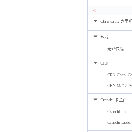
C
Chris Craft 克里
琛龙
无仓快艇
CRN
CRN Chopi Ch
CRN M/Y J"A
Cranchi 卡兰奇
Cranchi Pana
Cranchi Endur