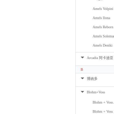
Amels Volpini
Amels Ilona
Amels Reborn 
Amels Solema
Amels Deniki
Arcadia 阿卡迪亚
B
博纳多
Blohm+Voss
Blohm + Voss
Blohm + Voss