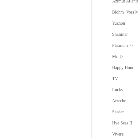
Azimut Atlanti
Blohm+Voss M
Yuzhou
Shalimar
Platinum 77
Mr. D
Happy Hour
TV
Lucky
Arrecho
Seadar
Hye Seas II
Vivere