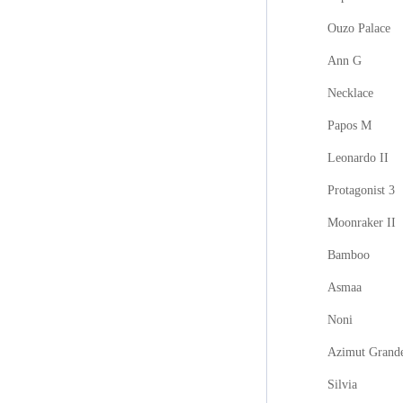
Ouzo Palace
Ann G
Necklace
Papos M
Leonardo II
Protagonist 3
Moonraker II
Bamboo
Asmaa
Noni
Azimut Grand
Silvia