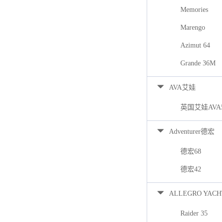
Memories
Marengo
Azimut 64
Grande 36M
AVA艾娃
英国艾娃AVA
Adventurer德宏
德宏68
德宏42
ALLEGRO YACH
Raider 35