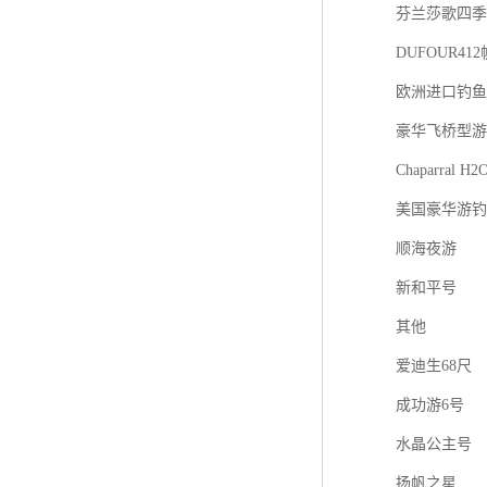
芬兰莎歌四季游艇
DUFOUR41
欧洲进口钓鱼艇F
豪华飞桥型游
Chaparral H2
美国豪华游钓
顺海夜游
新和平号
其他
爱迪生68尺
成功游6号
水晶公主号
扬帆之星