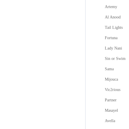
Artemy
Al Anood
Tail Lights
Fortuna
Lady Nani
Sin or Swim
Sama
Mijouca
Vic2rious
Partner
Masayel
Avella