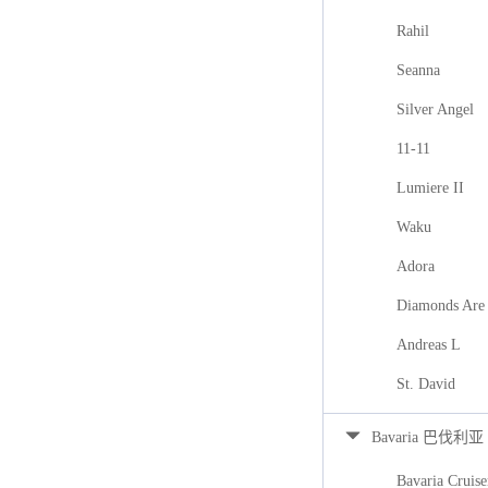
Rahil
Seanna
Silver Angel
11-11
Lumiere II
Waku
Adora
Diamonds Are 
Andreas L
St. David
Bavaria 巴伐利亚
Bavaria Cruise