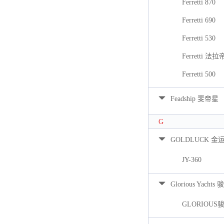
Ferretti 870
Ferretti 690
Ferretti 530
Ferretti 法拉
Ferretti 500
Feadship 斐帝星
G
GOLDLUCK 金
JY-360
Glorious Yacht
GLORIOUS骏