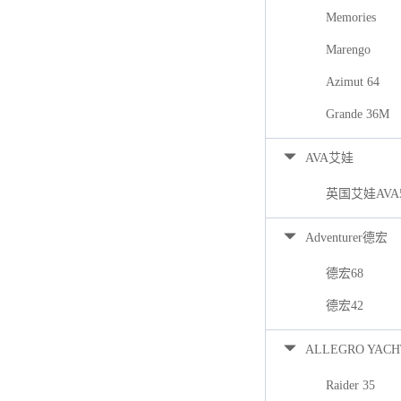
Memories
Marengo
Azimut 64
Grande 36M
AVA艾娃
英国艾娃AVA
Adventurer德宏
德宏68
德宏42
ALLEGRO YACH
Raider 35