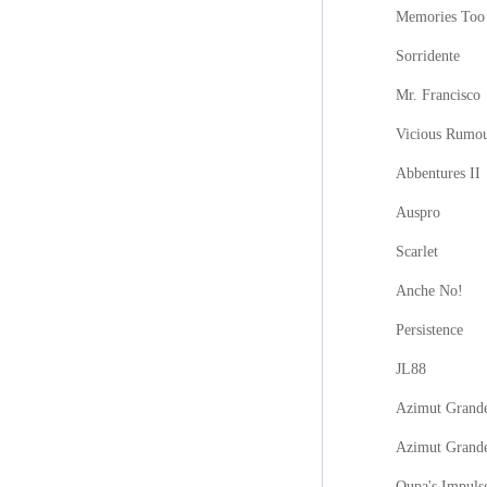
Memories Too
Sorridente
Mr. Francisco
Vicious Rumo
Abbentures II
Auspro
Scarlet
Anche No!
Persistence
JL88
Azimut Grande
Azimut Grand
Oupa's Impuls