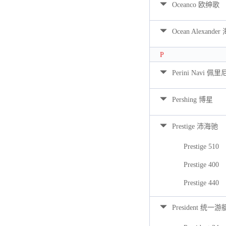
Oceanco 欧绅歌
Ocean Alexan
P
Perini Navi 佩
Pershing 博星
Prestige 沛海驰
Prestige 510
Prestige 400
Prestige 440
President 统一游