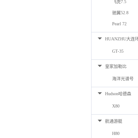
飞虎7.5
驰翼52.8
Pearl 72
HUANZHU大连
GT-35
皇家加勒比
海洋光谱号
Hudson哈德森
X80
航通游艇
H80