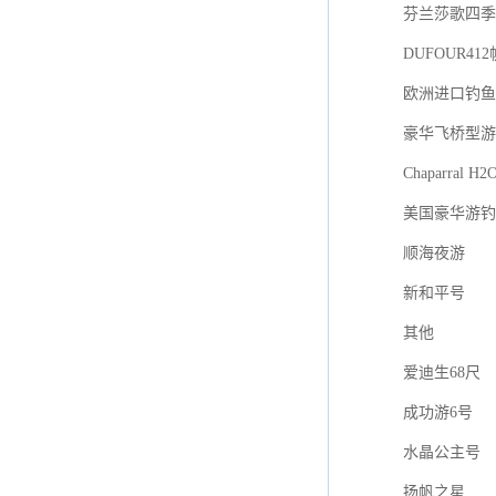
芬兰莎歌四季游艇
DUFOUR41
欧洲进口钓鱼艇F
豪华飞桥型游
Chaparral H2
美国豪华游钓
顺海夜游
新和平号
其他
爱迪生68尺
成功游6号
水晶公主号
扬帆之星