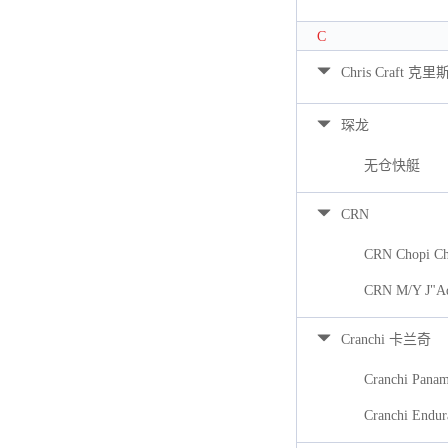
C
Chris Craft 克里
琛龙
无仓快艇
CRN
CRN Chopi Ch
CRN M/Y J"A
Cranchi 卡兰奇
Cranchi Pana
Cranchi Endur