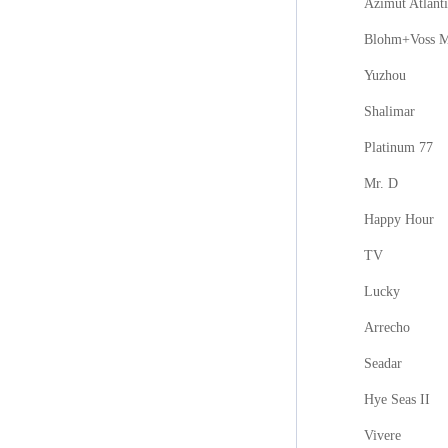
Azimut Atlanti
Blohm+Voss M
Yuzhou
Shalimar
Platinum 77
Mr. D
Happy Hour
TV
Lucky
Arrecho
Seadar
Hye Seas II
Vivere