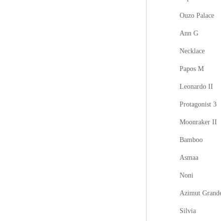
Ouzo Palace
Ann G
Necklace
Papos M
Leonardo II
Protagonist 3
Moonraker II
Bamboo
Asmaa
Noni
Azimut Grand
Silvia