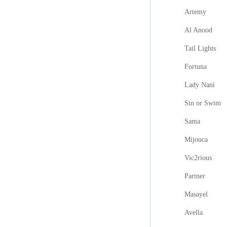
Artemy
Al Anood
Tail Lights
Fortuna
Lady Nani
Sin or Swim
Sama
Mijouca
Vic2rious
Partner
Masayel
Avella