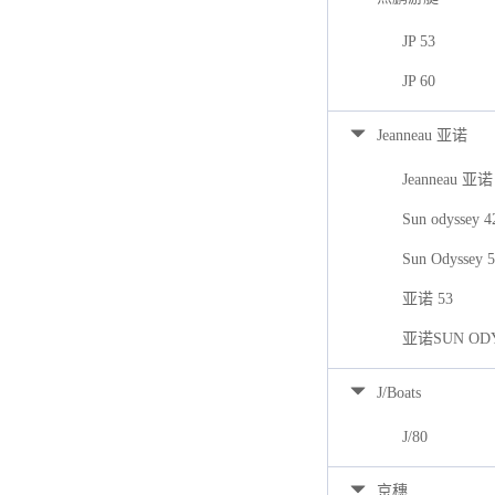
JP 53
JP 60
Jeanneau 亚诺
Jeanneau 亚诺
Sun odyssey 
Sun Odyssey 
亚诺 53
亚诺SUN ODY
J/Boats
J/80
京穗