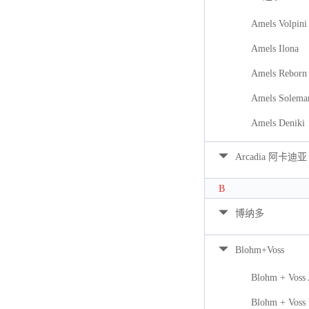
Amels Volpini
Amels Ilona
Amels Reborn 
Amels Solema
Amels Deniki
Arcadia 阿卡迪亚
B
博纳多
Blohm+Voss
Blohm + Voss
Blohm + Voss