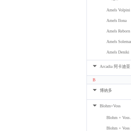
Amels Volpini
Amels Ilona
Amels Reborn 
Amels Solema
Amels Deniki
Arcadia 阿卡迪亚
B
博纳多
Blohm+Voss
Blohm + Voss
Blohm + Voss