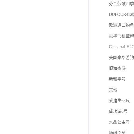
芬兰莎歌四季游艇
DUFOUR41
欧洲进口钓鱼艇F
豪华飞桥型游
Chaparral H2
美国豪华游钓
顺海夜游
新和平号
其他
爱迪生68尺
成功游6号
水晶公主号
扬帆之星