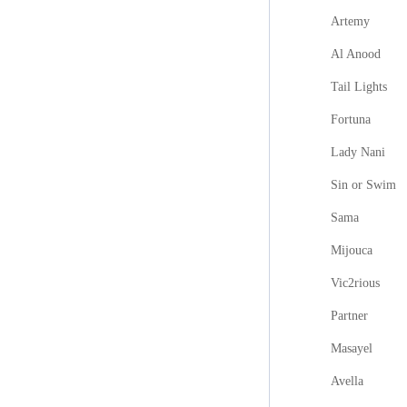
Artemy
Al Anood
Tail Lights
Fortuna
Lady Nani
Sin or Swim
Sama
Mijouca
Vic2rious
Partner
Masayel
Avella