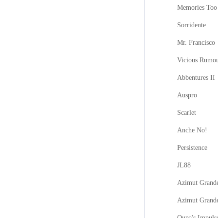
Memories Too
Sorridente
Mr. Francisco
Vicious Rumo
Abbentures II
Auspro
Scarlet
Anche No!
Persistence
JL88
Azimut Grande
Azimut Grand
Oupa's Impuls