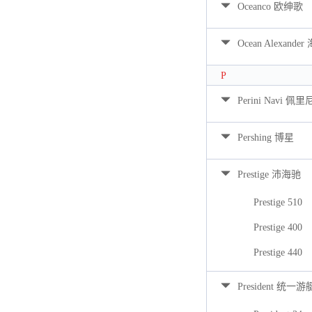
Oceanco 欧绅歌
Ocean Alexan
P
Perini Navi 佩
Pershing 博星
Prestige 沛海驰
Prestige 510
Prestige 400
Prestige 440
President 统一游