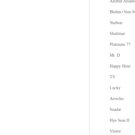
Azimut Atlanti
Blohm+Voss M
Yuzhou
Shalimar
Platinum 77
Mr. D
Happy Hour
TV
Lucky
Arrecho
Seadar
Hye Seas II
Vivere