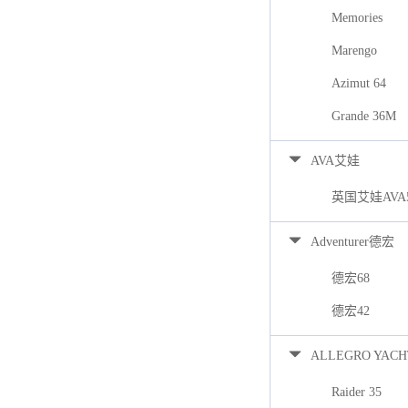
Memories
Marengo
Azimut 64
Grande 36M
AVA艾娃
英国艾娃AVA
Adventurer德宏
德宏68
德宏42
ALLEGRO YACH
Raider 35