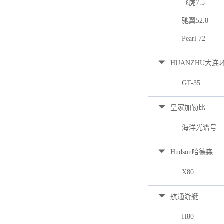
飞虎7.5
驰翼52.8
Pearl 72
HUANZHU大连
GT-35
皇家加勒比
海洋光谱号
Hudson哈德森
X80
航通游艇
H80