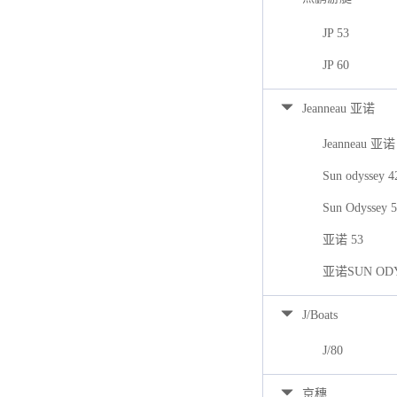
JP 53
JP 60
Jeanneau 亚诺
Jeanneau 亚诺
Sun odyssey 
Sun Odyssey 
亚诺 53
亚诺SUN ODY
J/Boats
J/80
京穗