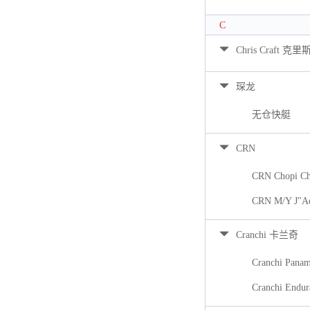
C
Chris Craft 克里
琛龙
无仓快艇
CRN
CRN Chopi Ch
CRN M/Y J"A
Cranchi 卡兰奇
Cranchi Pana
Cranchi Endur