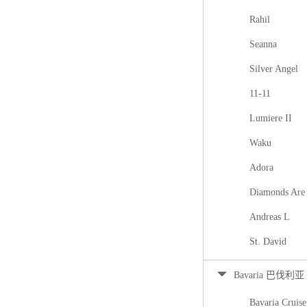
Rahil
Seanna
Silver Angel
11-11
Lumiere II
Waku
Adora
Diamonds Are 
Andreas L
St. David
Bavaria 巴伐利亚
Bavaria Cruise