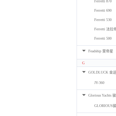
Ferretti 870
Ferretti 690
Ferretti 530
Ferretti 法拉
Ferretti 500
Feadship 斐帝星
G
GOLDLUCK 金
JY-360
Glorious Yacht
GLORIOUS骏