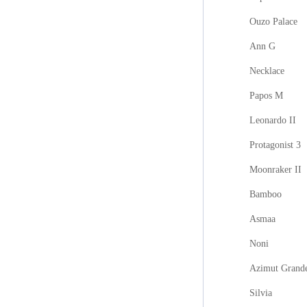
Ouzo Palace
Ann G
Necklace
Papos M
Leonardo II
Protagonist 3
Moonraker II
Bamboo
Asmaa
Noni
Azimut Grand
Silvia