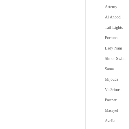
Artemy
Al Anood
Tail Lights
Fortuna
Lady Nani
Sin or Swim
Sama
Mijouca
Vic2rious
Partner
Masayel
Avella