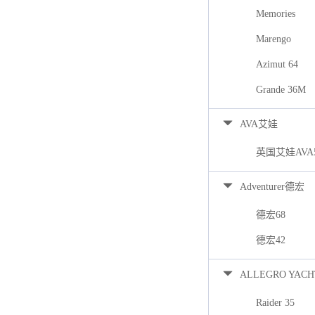
Memories
Marengo
Azimut 64
Grande 36M
AVA艾娃
英国艾娃AVA
Adventurer德宏
德宏68
德宏42
ALLEGRO YACH
Raider 35