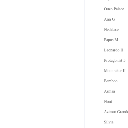
Ouzo Palace
Ann G
Necklace
Papos M
Leonardo II
Protagonist 3
Moonraker II
Bamboo
Asmaa
Noni
Azimut Grand
Silvia