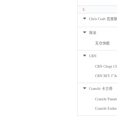
C
Chris Craft 克里
琛龙
无仓快艇
CRN
CRN Chopi Ch
CRN M/Y J"A
Cranchi 卡兰奇
Cranchi Pana
Cranchi Endur