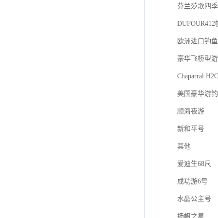
芬兰莎歌四季游艇
DUFOUR41
欧洲进口钓鱼艇F
豪华飞桥型游
Chaparral H2
美国豪华游钓
顺海夜游
新和平号
其他
爱迪生68尺
成功游6号
水晶公主号
扬帆之星