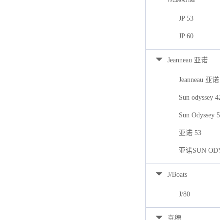
JP 53
JP 60
Jeanneau 亚诺
Jeanneau 亚诺
Sun odyssey 
Sun Odyssey 
亚诺 53
亚诺SUN ODY
J/Boats
J/80
京穗