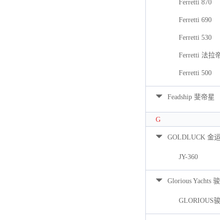
Ferretti 870
Ferretti 690
Ferretti 530
Ferretti 法拉
Ferretti 500
Feadship 斐帝星
G
GOLDLUCK 金
JY-360
Glorious Yacht
GLORIOUS骏