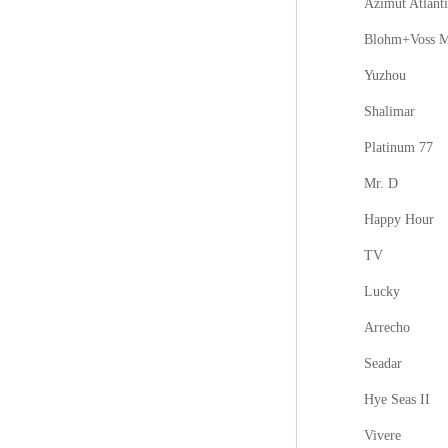
Azimut Atlanti
Blohm+Voss M
Yuzhou
Shalimar
Platinum 77
Mr. D
Happy Hour
TV
Lucky
Arrecho
Seadar
Hye Seas II
Vivere