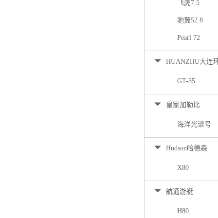
飞虎7.5
驰翼52.8
Pearl 72
HUANZHU大连
GT-35
皇家加勒比
海洋光谱号
Hudson哈德森
X80
航通游艇
H80