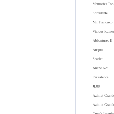
Memories Too
Sorridente
Mr. Francisco
Vicious Rumo
Abbentures II
Auspro
Scarlet
Anche No!
Persistence
JL88
Azimut Grande
Azimut Grand
Oupa's Impuls