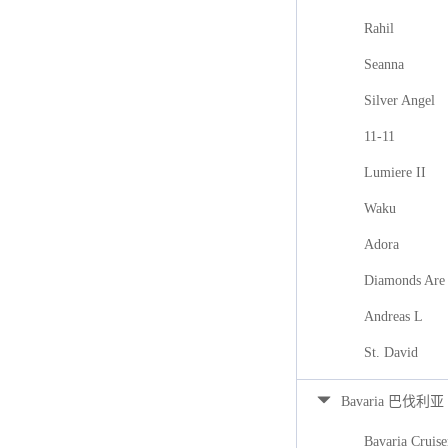
Rahil
Seanna
Silver Angel
11-11
Lumiere II
Waku
Adora
Diamonds Are 
Andreas L
St. David
Bavaria 巴伐利亚
Bavaria Cruise