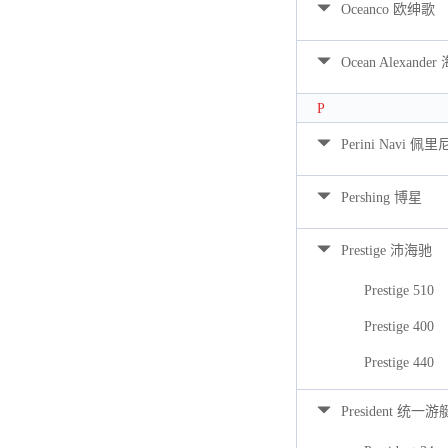
Oceanco 欧绅歌
Ocean Alexan
P
Perini Navi 佩
Pershing 博星
Prestige 沛海驰
Prestige 510
Prestige 400
Prestige 440
President 统一游