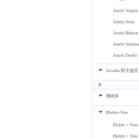
Amels Volpini
Amels Ilona
Amels Reborn 
Amels Solema
Amels Deniki
Arcadia 阿卡迪亚
B
博纳多
Blohm+Voss
Blohm + Voss
Blohm + Voss