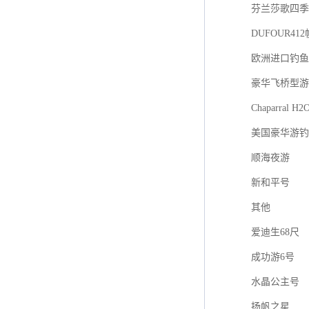
芬兰莎歌四季游艇
DUFOUR41
欧洲进口钓鱼艇F
豪华飞桥型游
Chaparral H2
美国豪华游钓
顺海夜游
新和平号
其他
爱迪生68尺
成功游6号
水晶公主号
扬帆之星