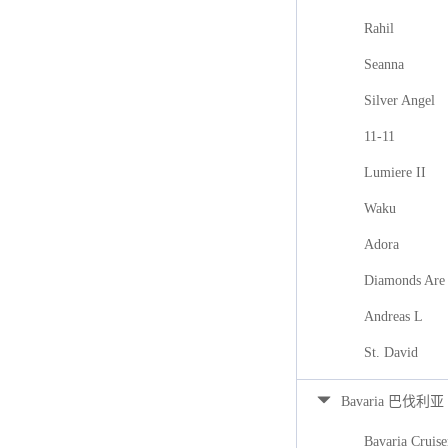
Rahil
Seanna
Silver Angel
11-11
Lumiere II
Waku
Adora
Diamonds Are 
Andreas L
St. David
Bavaria 巴伐利亚
Bavaria Cruise