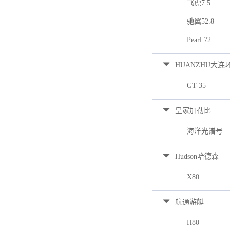
飞虎7.5
驰翼52.8
Pearl 72
HUANZHU大连
GT-35
皇家加勒比
海洋光谱号
Hudson哈德森
X80
航通游艇
H80