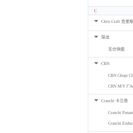
C
Chris Craft 克里
琛龙
无仓快艇
CRN
CRN Chopi Ch
CRN M/Y J"A
Cranchi 卡兰奇
Cranchi Pana
Cranchi Endur