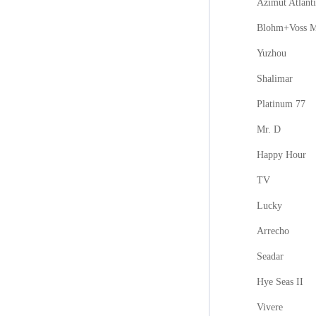
Azimut Atlanti
Blohm+Voss M
Yuzhou
Shalimar
Platinum 77
Mr. D
Happy Hour
TV
Lucky
Arrecho
Seadar
Hye Seas II
Vivere