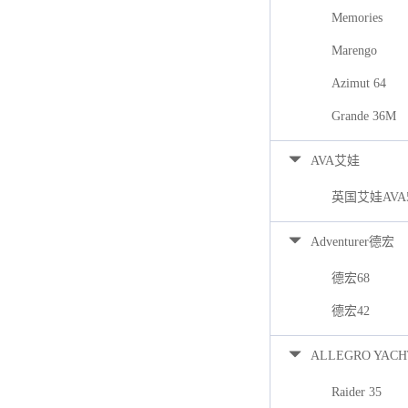
Memories
Marengo
Azimut 64
Grande 36M
AVA艾娃
英国艾娃AVA
Adventurer德宏
德宏68
德宏42
ALLEGRO YACH
Raider 35