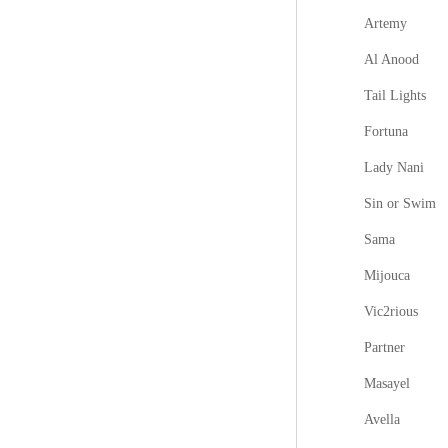
Artemy
Al Anood
Tail Lights
Fortuna
Lady Nani
Sin or Swim
Sama
Mijouca
Vic2rious
Partner
Masayel
Avella