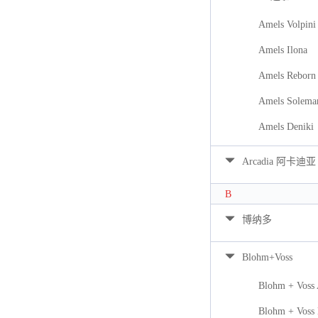
Amels Volpini
Amels Ilona
Amels Reborn 
Amels Solema
Amels Deniki
Arcadia 阿卡迪亚
B
博纳多
Blohm+Voss
Blohm + Voss
Blohm + Voss