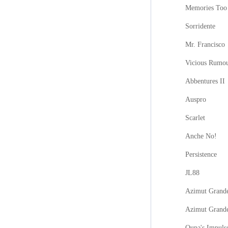
Memories Too
Sorridente
Mr. Francisco
Vicious Rumo
Abbentures II
Auspro
Scarlet
Anche No!
Persistence
JL88
Azimut Grande
Azimut Grand
Oupa's Impuls