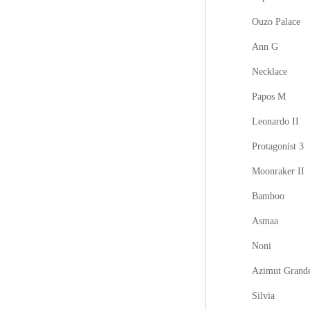
Ouzo Palace
Ann G
Necklace
Papos M
Leonardo II
Protagonist 3
Moonraker II
Bamboo
Asmaa
Noni
Azimut Grand
Silvia