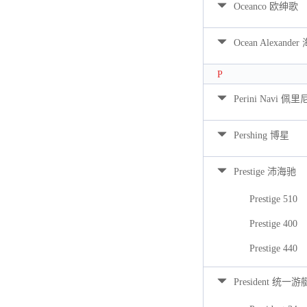
Oceanco 欧绅歌
Ocean Alexan
P
Perini Navi 佩
Pershing 博星
Prestige 沛海驰
Prestige 510
Prestige 400
Prestige 440
President 统一游