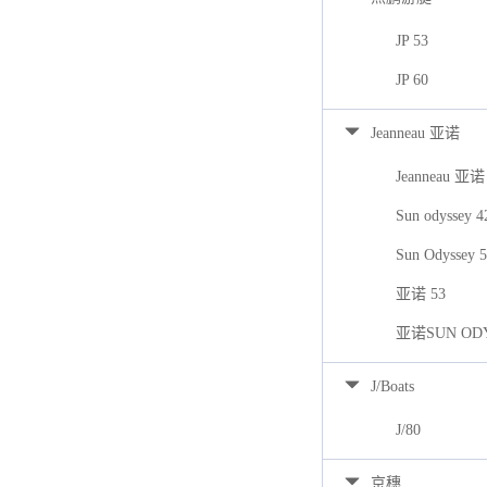
JP 53
JP 60
Jeanneau 亚诺
Jeanneau 亚诺
Sun odyssey 
Sun Odyssey 
亚诺 53
亚诺SUN ODY
J/Boats
J/80
京穗