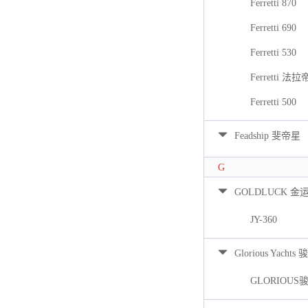
Ferretti 870
Ferretti 690
Ferretti 530
Ferretti 法拉
Ferretti 500
Feadship 斐帝星
G
GOLDLUCK 金
JY-360
Glorious Yacht
GLORIOUS骏