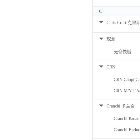
C
Chris Craft 克里
琛龙
无仓快艇
CRN
CRN Chopi Ch
CRN M/Y J"A
Cranchi 卡兰奇
Cranchi Pana
Cranchi Endur