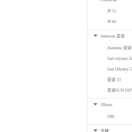
JP 53
JP 60
Jeanneau 亚诺
Jeanneau 亚诺
Sun odyssey 
Sun Odyssey 
亚诺 53
亚诺SUN ODY
J/Boats
J/80
京穗