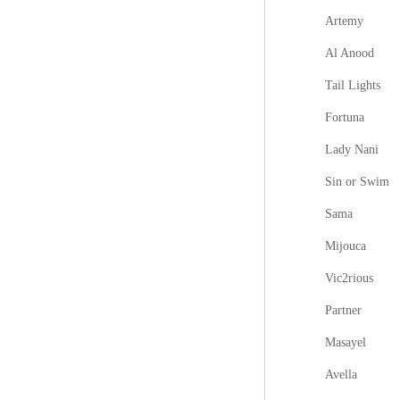
Artemy
Al Anood
Tail Lights
Fortuna
Lady Nani
Sin or Swim
Sama
Mijouca
Vic2rious
Partner
Masayel
Avella