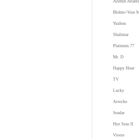
Azimut Atlanti
Blohm+Voss M
Yuzhou
Shalimar
Platinum 77
Mr. D
Happy Hour
TV
Lucky
Arrecho
Seadar
Hye Seas II
Vivere