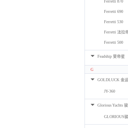
Ferretti 870
Ferretti 690
Ferretti 530
Ferretti 法拉
Ferretti 500
Feadship 斐帝星
G
GOLDLUCK 金
JY-360
Glorious Yacht
GLORIOUS骏