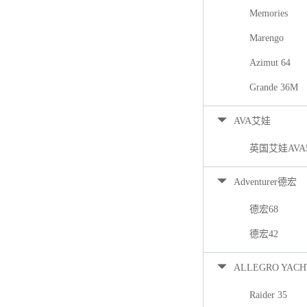
Memories
Marengo
Azimut 64
Grande 36M
AVA艾娃
英国艾娃AVA
Adventurer德宏
德宏68
德宏42
ALLEGRO YACH
Raider 35