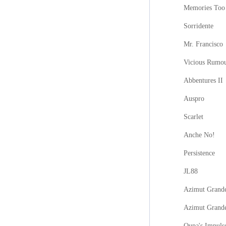
Memories Too
Sorridente
Mr. Francisco
Vicious Rumo
Abbentures II
Auspro
Scarlet
Anche No!
Persistence
JL88
Azimut Grande
Azimut Grand
Oupa's Impuls