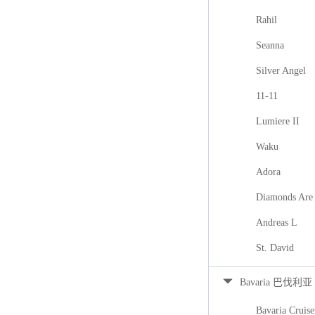
Rahil
Seanna
Silver Angel
11-11
Lumiere II
Waku
Adora
Diamonds Are 
Andreas L
St. David
Bavaria 巴伐利亚
Bavaria Cruise