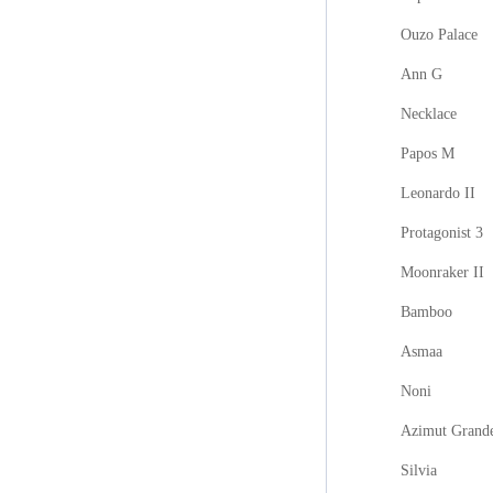
Ouzo Palace
Ann G
Necklace
Papos M
Leonardo II
Protagonist 3
Moonraker II
Bamboo
Asmaa
Noni
Azimut Grand
Silvia