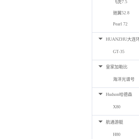
飞虎7.5
驰翼52.8
Pearl 72
HUANZHU大连
GT-35
皇家加勒比
海洋光谱号
Hudson哈德森
X80
航通游艇
H80