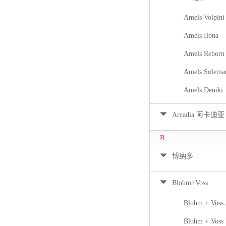
Amels Volpini
Amels Ilona
Amels Reborn 
Amels Solema
Amels Deniki
Arcadia 阿卡迪亚
B
博纳多
Blohm+Voss
Blohm + Voss
Blohm + Voss