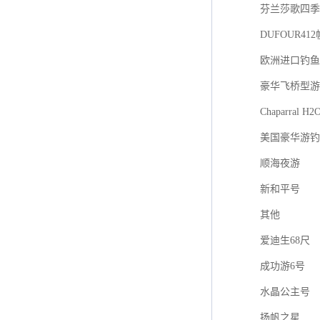
芬兰莎歌四季游艇
DUFOUR41
欧洲进口钓鱼艇F
豪华飞桥型游
Chaparral H2
美国豪华游钓
顺海夜游
新和平号
其他
爱迪生68尺
成功游6号
水晶公主号
扬帆之星