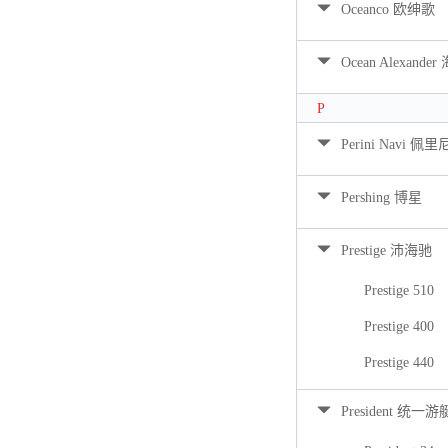
Oceanco 欧绅歌
Ocean Alexan
P
Perini Navi 佩
Pershing 博星
Prestige 沛海驰
Prestige 510
Prestige 400
Prestige 440
President 统一游